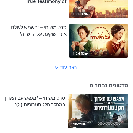
True Testimony of
Turning to God
1:31:02
סרט משיחי – "השמש לעולם
אינה שוקעת על היושרה"
1:24:52
ראה עוד
סרטונים נבחרים
סרט משיחי – "מפגש עם האדון
במהלך הקטסטרופות (2)"
1:35:23