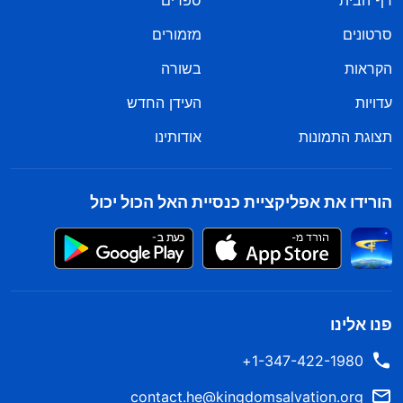
דף הבית
ספרים
סרטונים
מזמורים
הקראות
בשורה
עדויות
העידן החדש
תצוגת התמונות
אודותינו
הורידו את אפליקציית כנסיית האל הכול יכול
פנו אלינו
1-347-422-1980+
contact.he@kingdomsalvation.org