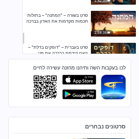
2:42:35
סרט בשורה – "המתנה" – בתולות
חכמות מקדמות את האדון בברכה
2:58:36
סרט בעברית – "דופקים בדלת" –
האם קידמת בברכה את פני
המשיח?
2:35:43
לכו בעקבות השה ותיהנו מהזנה עשירה לחיים
סרט בשורה – "רגע השינוי"
1:42:29
סרט משיחי בעברית – "מיהו אדוני"
סרטונים נבחרים
2:54:05