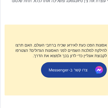
צרת את צ'ן סיאנגוואנג ומשליכה אותו לכלא. תחת שלטונו
י מכנסיית
האל הכול יכול
. ז'או ז'ימינג נושא בפניו עדות אודות
בור צ'ן שנים של תפיסות ודמיון, כאשר המתין והתפלל לשובו
 ואחיותיו לבחינת עבודתו של האל הכול יכול באחרית הימים.
לכות השמיים," האם המלכות נמצאת בפועל על פני האדמה או
אסונות הפכו כעת לאירוע שכיח ברחבי העולם. האם תרצו
להילקח למלכות השמיים לפני האסונות הגדולים? הצטרפו
לקבוצת אונליין כדי לדון בכך ולמצוא את הדרך.
צרו קשר ב-Messenger