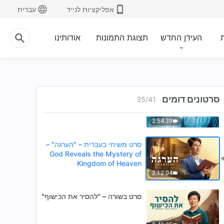
Rumors and Welcoming the
אפליקציות לנייד
עברית
Messiah
3:15:18
ת
העידן החדש
תצוגת התמונות
אודותינו
סרט משיחי – "אמונה באלוהים" –
מהי אמונה אמיתית באלוהים
2:54:09
סרט משיחי מלא – "זיכרונות
סרטונים דומים
35
/
41
צורבים" – חזרתו בתשובה של
מאמין באלוהים
2:54:39
סרט משיחי בעברית – "הערגה" –
God Reveals the Mystery of
Kingdom of Heaven
2:12:04
סרט בשורה – "להסיר את הכישוף"