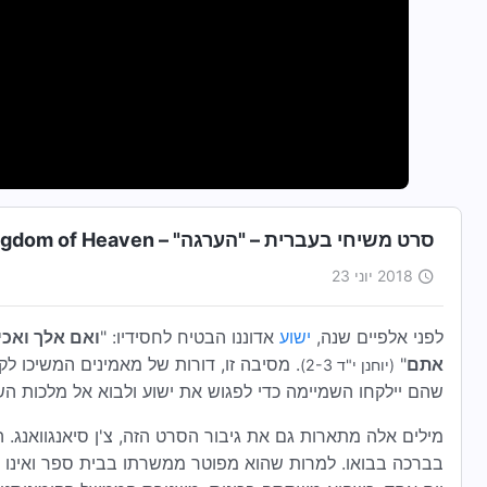
סרט משיחי בעברית – "הערגה" – God Reveals the Mystery of Kingdom of Heaven
2018 יוני 23
לפני אלפיים שנה,
ישוע
אדוננו הבטיח לחסידיו: "
ואם אלך ואכי
אתם
"
. מסיבה זו, דורות של מאמינים המשיכו לק
(יוחנן י"ד 2-3)
שהם יילקחו השמיימה כדי לפגוש את ישוע ולבוא אל מלכות הש
מילים אלה מתארות גם את גיבור הסרט הזה, צ'ן סיאנגוואנג. 
בברכה בבואו. למרות שהוא מפוטר ממשרתו בבית ספר ואינו ז