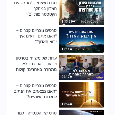
סרט משיחי – "מפגש עם
סרט משיחי – "תעלומת האלוהות"
האדון במהלך
הקטסטרופות (2)"
3:01:25
1:35:23
סרטים נוצריים קצרים –
"האם אתם יודעים איך
יבוא האדון?"
13:11
עדות של משיחי בסרטון
וידיאו – "אני כבר לא
מתחרה באחרים" קולות
שבח 2026
29:12
סרטים נוצריים קצרים –
"האם מצאתם את הנתיב
למלכות השמיים?"
19:54
סרט של הכנסייה | למה