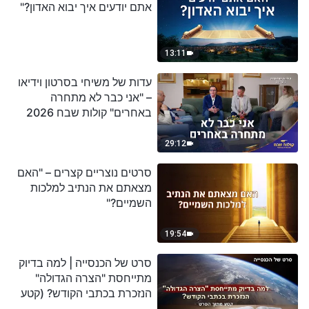
אתם יודעים איך יבוא האדון?"
13:11
עדות של משיחי בסרטון וידיאו
– "אני כבר לא מתחרה
באחרים" קולות שבח 2026
29:12
סרטים נוצריים קצרים – "האם
מצאתם את הנתיב למלכות
השמיים?"
19:54
סרט של הכנסייה | למה בדיוק
מתייחסת "הצרה הגדולה"
הנזכרת בכתבי הקודש? (קטע
נבחר מסרט)