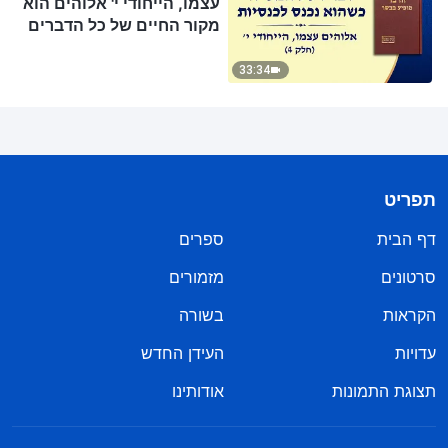
עצמו, הייחודי י' אלוהים הוא
מקור החיים של כל הדברים
(ד')" (חלק 4)
33:34
תפריט
דף הבית
ספרים
סרטונים
מזמורים
הקראות
בשורה
עדויות
העידן החדש
תצוגת התמונות
אודותינו