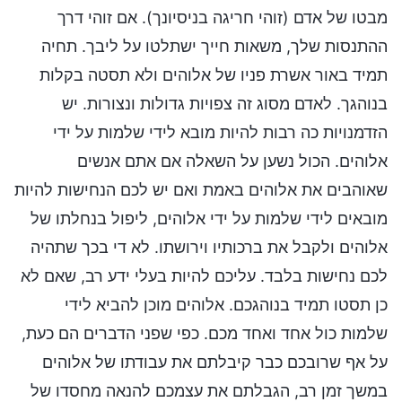
מבטו של אדם (זוהי חריגה בניסיונך). אם זוהי דרך
ההתנסות שלך, משאות חייך ישתלטו על ליבך. תחיה
תמיד באור אשרת פניו של אלוהים ולא תסטה בקלות
בנוהגך. לאדם מסוג זה צפויות גדולות ונצורות. יש
הזדמנויות כה רבות להיות מובא לידי שלמות על ידי
אלוהים. הכול נשען על השאלה אם אתם אנשים
שאוהבים את אלוהים באמת ואם יש לכם הנחישות להיות
מובאים לידי שלמות על ידי אלוהים, ליפול בנחלתו של
אלוהים ולקבל את ברכותיו וירושתו. לא די בכך שתהיה
לכם נחישות בלבד. עליכם להיות בעלי ידע רב, שאם לא
כן תסטו תמיד בנוהגכם. אלוהים מוכן להביא לידי
שלמות כול אחד ואחד מכם. כפי שפני הדברים הם כעת,
על אף שרובכם כבר קיבלתם את עבודתו של אלוהים
במשך זמן רב, הגבלתם את עצמכם להנאה מחסדו של