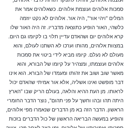
סמכות אלוהים ועוצמת אלוהים. כשאלוהים אמר את
המלים "ויהי אור", היה אור. אלוהים לא נקט יוזמה
כלשהי, האור הופיע כתוצאה מדבריו. זה היה האור שלו
קרא אלוהים יום ושהאדם עדיין תלוי בו לקיומו גם היום.
במצוות אלוהים, מהותו וערכו לא השתנו לעולם, והוא
מעולם לא נעלם. קיומו מביא לידי ביטוי את סמכות
אלוהים ועוצמתו, ומצהיר על קיומו של הבורא, והוא
מאשר שוב ושוב את זהותו ומעמדו של הבורא. הוא אינו
דבר מופשט ואינו אשליה, אלא אור אמיתי שהאדם יכול
לראותו. מן העת ההיא והלאה, בעולם הריק שבו "הארץ
היתה תהו ובהו וחשך על פני תהום", נוצר הדבר החומרי
הראשון. הדבר הזה בא מן הדברים שנאמרו מפי אלוהים,
והופיע במעשה הבריאה הראשון של כול הדברים בזכות
סמכותו ואמירותיו של אלוהים. זמן קצר לאחר מכן, ציווה