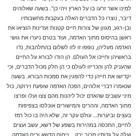
למינו אשר זרעו בו על הארץ ויהי כן". בשעה שאלוהים
דיבר, נוצרו כל הדברים האלה בעקבות מחשבותיו
ובן-רגע, מגוון של צורות חיים קטנות ועדינות הוציאו את
ראשן בהיסוס מתוך האדמה, ועוד בטרם ניערו את גושי
האדמה מעליהן, נופפו זו לזו לשלום בהתלהבות, נדו
בראשיהן וחייכו אל העולם. הן הודו לבורא על החיים
שהעניק להן והכריזו לעולם כי הן חלק מכול הדברים, וכי
יקדישו את חייהן כדי להפגין את סמכות הבורא. בשעה
שנאמרו דברי אלוהים, הפכה האדמה שופעת וירוקה, כול
מיני עשבים שהאדם יכול ליהנות מהם צצו ועלו ופרצו
מתוך האדמה, וההרים והמישורים אוכלסו בצפיפות
בעצים וביערות... עולם עקר זה, שלא היה בו כול רמז
לחיים, התכסה במהירות בשפע של דשא, עשב ועצים
ועלה על גדותיו מרוב ירק... ניחוח הדשא וריח האדמה