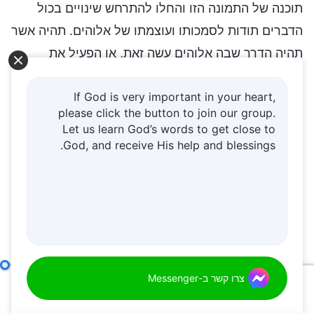
תוכנה של התמונה הזו והחלו להתרחש שינויים בכול
הדברים תודות לסמכותו ועוצמתו של אלוהים. תהיה אשר
תהיה הדרך שבה אלוהים עשה זאת, או הפעיל את
סמכותו, הכול הוגשם צעד אחר צעד בהתאם לתוכניתו
If God is very important in your heart,
של אלוהים ובזכות דברי אלוהים, ושינויים התרחשו צעד
please click the button to join our group.
אחר צעד בין השמיים והארץ, תודות לדבריו ולסמכותו
Let us learn God’s words to get close to
של אלוהים. כול השינויים וההתרחשויות האלה הפגינו
God, and receive His help and blessings.
את סמכות הבורא והראו עד כמה יוצאת מן הכלל ונהדרת
עוצמת חייו של הבורא. מחשבותיו אינן רק רעיונות או
תמונה ריקה, אלא סמכות בעלת חיוניות ואנרגיה יוצאת
דופן וכן הסמכות לגרום לכול הדברים להשתנות,
להשתקם, להתחדש ולמות. ובשל כך, כול הדברים
מתפקדים בזכות מחשבותיו ויחד עם זאת מתגשמים
אלוהים עצמו, הייחודי א'
צרו קשר ב-Messenger
00:00
36:23
בזכות הדברים הנאמרים מפיו...