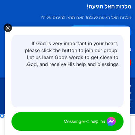
מלכות האל הגיעה!
מלכות האל הגיעה לעולם! האם תרצו להיכנס אליה?
צרו קשר ב-Messenger
If God is very important in your heart,
עקוב אחרינו
please click the button to join our group.
Let us learn God’s words to get close to
God, and receive His help and blessings.
תנאי השימוש
מדיניות הפרטיות
קרדיטים
מדיניות קובצי Cookies
Copyright © 2026
כנסיית האל הכול יכול.
כל הזכויות
שמורות.
איזו גישה צריכה להיות לכם כלפי שלוש עשרה האיגרות?
צרו קשר ב-Messenger
00:00
23:06