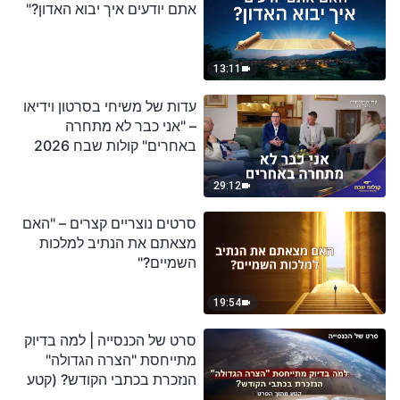
אתם יודעים איך יבוא האדון?"
13:11
עדות של משיחי בסרטון וידיאו
– "אני כבר לא מתחרה
באחרים" קולות שבח 2026
29:12
סרטים נוצריים קצרים – "האם
מצאתם את הנתיב למלכות
השמיים?"
19:54
סרט של הכנסייה | למה בדיוק
מתייחסת "הצרה הגדולה"
הנזכרת בכתבי הקודש? (קטע
נבחר מסרט)