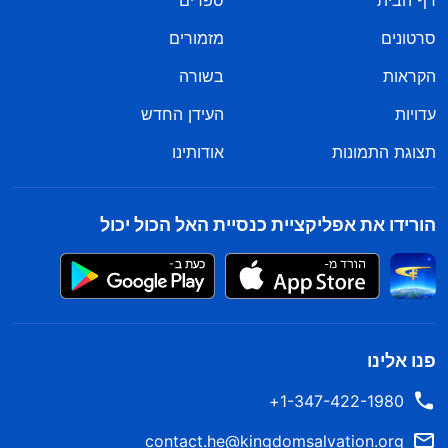
דף הבית
ספרים
סרטונים
מזמורים
הקראות
בשורה
עדויות
העידן החדש
תצוגת התמונות
אודותינו
הורידו את אפליקציית כנסיית האל הכול יכול
פנו אלינו
1-347-422-1980+
contact.he@kingdomsalvation.org