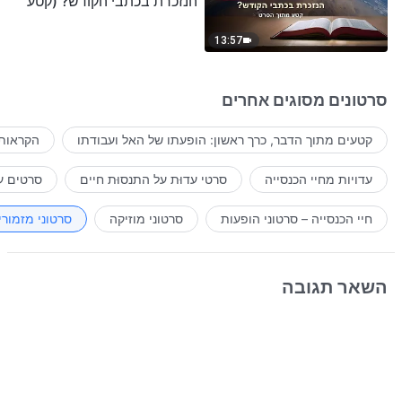
הנזכרת בכתבי הקודש? (קטע
נבחר מסרט)
13:57
סרטונים מסוגים אחרים
קטעים מתוך הדבר, כרך ראשון: הופעתו של האל ועבודתו
הקראות 
עדויות מחיי הכנסייה
סרטי עדוּת על התנסוּת חיים
סרטים ע
חיי הכנסייה – סרטוני הופעות
סרטוני מוזיקה
סרטוני מזמורי
השאר תגובה