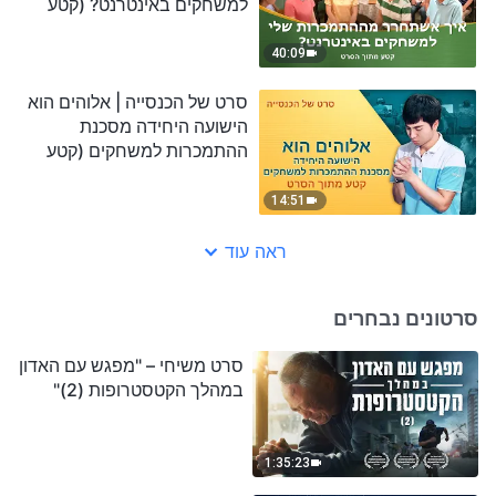
למשחקים באינטרנט? (קטע
נבחר מסרט)
40:09
סרט של הכנסייה | אלוהים הוא
הישועה היחידה מסכנת
ההתמכרות למשחקים (קטע
נבחר מסרט)
14:51
ראה עוד
סרטונים נבחרים
סרט משיחי – "מפגש עם האדון
במהלך הקטסטרופות (2)"
1:35:23