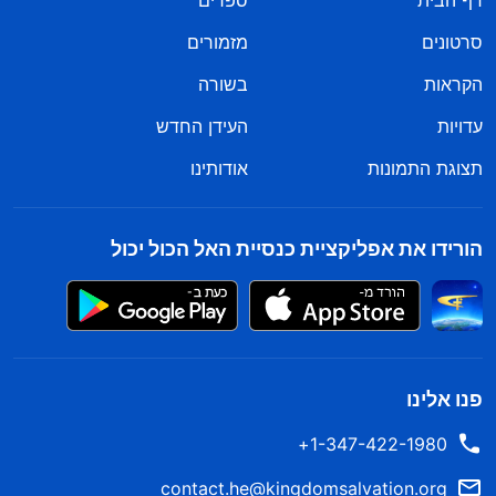
דף הבית
ספרים
סרטונים
מזמורים
הקראות
בשורה
עדויות
העידן החדש
תצוגת התמונות
אודותינו
הורידו את אפליקציית כנסיית האל הכול יכול
פנו אלינו
1-347-422-1980+
contact.he@kingdomsalvation.org