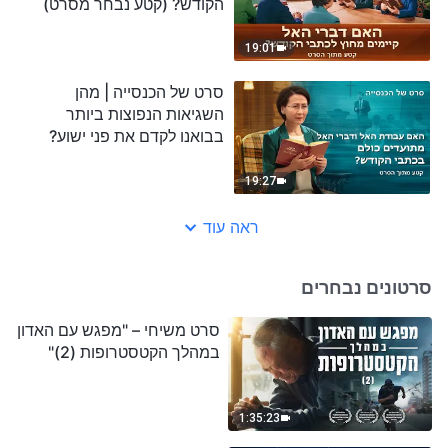
הקודש? (קטע נבחר מסרט)
19:01
סרט של הכנסייה | מהן
השגיאות הנפוצות ביותר
בבואנו לקדם את פני ישוע?
(קטע נבחר מסרט)
19:27
ראה עוד
סרטונים נבחרים
סרט משיחי – "מפגש עם האדון
במהלך הקטסטרופות (2)"
1:35:23