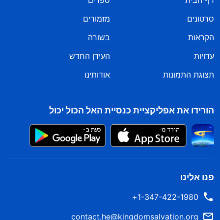
דף הבית
ספרים
סרטונים
מזמורים
הקראות
בשורה
עדויות
העידן החדש
תצוגת התמונות
אודותינו
הורידו את אפליקציית כנסיית האל הכול יכול
פנו אלינו
1-347-422-1980+
contact.he@kingdomsalvation.org