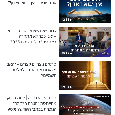
אתם יודעים איך יבוא האדון?"
13:11
עדות של משיחי בסרטון וידיאו
– "אני כבר לא מתחרה
באחרים" קולות שבח 2026
29:12
סרטים נוצריים קצרים – "האם
מצאתם את הנתיב למלכות
השמיים?"
19:54
סרט של הכנסייה | למה בדיוק
מתייחסת "הצרה הגדולה"
הנזכרת בכתבי הקודש? (קטע
נבחר מסרט)