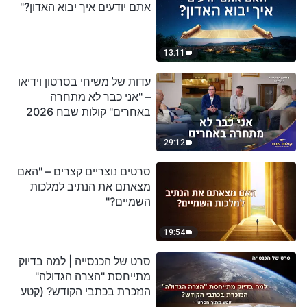
אתם יודעים איך יבוא האדון?"
13:11
עדות של משיחי בסרטון וידיאו
– "אני כבר לא מתחרה
באחרים" קולות שבח 2026
29:12
סרטים נוצריים קצרים – "האם
מצאתם את הנתיב למלכות
השמיים?"
19:54
סרט של הכנסייה | למה בדיוק
מתייחסת "הצרה הגדולה"
הנזכרת בכתבי הקודש? (קטע
נבחר מסרט)