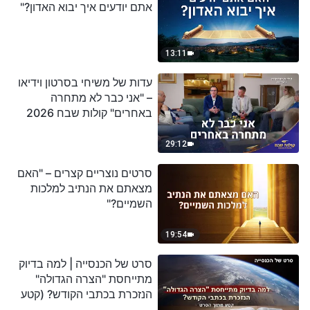
אתם יודעים איך יבוא האדון?"
13:11
עדות של משיחי בסרטון וידיאו
– "אני כבר לא מתחרה
באחרים" קולות שבח 2026
29:12
סרטים נוצריים קצרים – "האם
מצאתם את הנתיב למלכות
השמיים?"
19:54
סרט של הכנסייה | למה בדיוק
מתייחסת "הצרה הגדולה"
הנזכרת בכתבי הקודש? (קטע
נבחר מסרט)