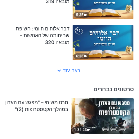
מובאה 319
5:35
דבר אלוהים היומי: חשיפת
שחיתותה של האנושות –
מובאה 320
6:36
ראה עוד
סרטונים נבחרים
סרט משיחי – "מפגש עם האדון
במהלך הקטסטרופות (2)"
1:35:23