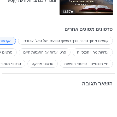
הנזכרת בכתבי הקודש? (קטע
נבחר מסרט)
13:57
סרטונים מסוגים אחרים
קטעים מתוך הדבר, כרך ראשון: הופעתו של האל ועבודתו
הקראות 
עדויות מחיי הכנסייה
סרטי עדוּת על התנסוּת חיים
סרטים ע
חיי הכנסייה – סרטוני הופעות
סרטוני מוזיקה
סרטוני מזמורי
השאר תגובה