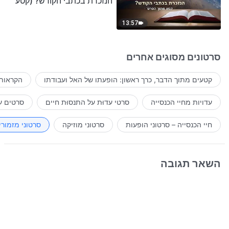
הנזכרת בכתבי הקודש? (קטע
נבחר מסרט)
13:57
סרטונים מסוגים אחרים
קטעים מתוך הדבר, כרך ראשון: הופעתו של האל ועבודתו
הקראות 
עדויות מחיי הכנסייה
סרטי עדוּת על התנסוּת חיים
סרטים ע
חיי הכנסייה – סרטוני הופעות
סרטוני מוזיקה
סרטוני מזמורי
השאר תגובה