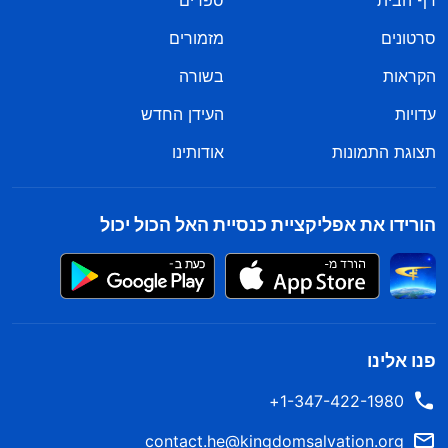
דף הבית
ספרים
סרטונים
מזמורים
הקראות
בשורה
עדויות
העידן החדש
תצוגת התמונות
אודותינו
הורידו את אפליקציית כנסיית האל הכול יכול
פנו אלינו
1-347-422-1980+
contact.he@kingdomsalvation.org