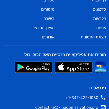
דף הבית
ספרים
סרטונים
מזמורים
הקראות
בשורה
עדויות
העידן החדש
תצוגת התמונות
אודותינו
הורידו את אפליקציית כנסיית האל הכול יכול
פנו אלינו
1-347-422-1980+
contact.he@kingdomsalvation.org