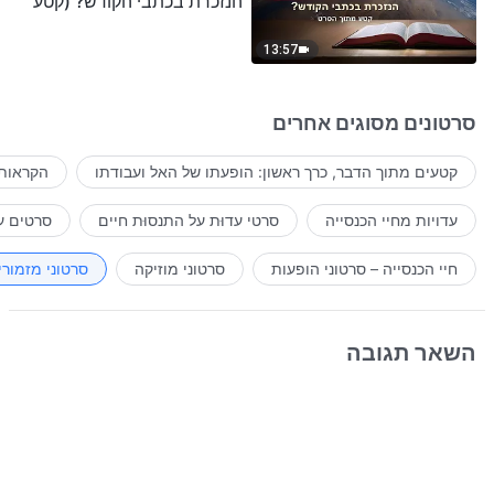
הנזכרת בכתבי הקודש? (קטע
נבחר מסרט)
13:57
סרטונים מסוגים אחרים
קטעים מתוך הדבר, כרך ראשון: הופעתו של האל ועבודתו
הקראות 
עדויות מחיי הכנסייה
סרטי עדוּת על התנסוּת חיים
סרטים ע
חיי הכנסייה – סרטוני הופעות
סרטוני מוזיקה
סרטוני מזמורי
השאר תגובה