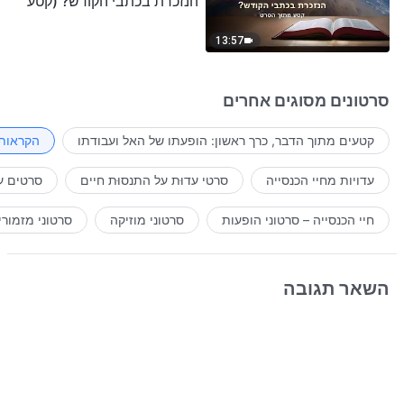
הנזכרת בכתבי הקודש? (קטע
נבחר מסרט)
13:57
סרטונים מסוגים אחרים
קטעים מתוך הדבר, כרך ראשון: הופעתו של האל ועבודתו
הקראות 
עדויות מחיי הכנסייה
סרטי עדוּת על התנסוּת חיים
סרטים ע
חיי הכנסייה – סרטוני הופעות
סרטוני מוזיקה
סרטוני מזמורי
השאר תגובה