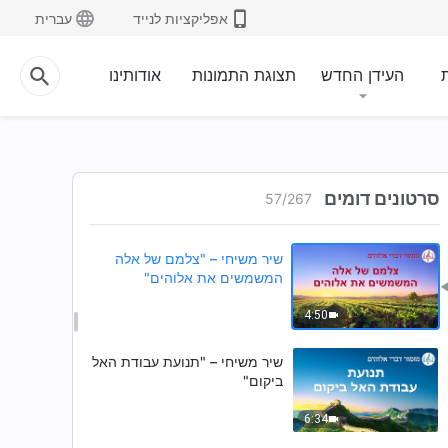
3:36
אפליקציות לנייד
עברית
שיר משיחי – "הצווים המנהליים
הפתוחים שקבע אלוהים לתבל"
ת
העידן החדש
תצוגת התמונות
אודותינו
5:29
שיר משיחי – "שתי התגלמויות האל
נועדו לישועת האדם"
סרטונים דומים
57
/
267
7:02
שיר משיחי – "צלמם של אלה
המשמשים את אלוהים"
4:50
שיר משיחי – "תנועת עבודת האל
ביקום"
6:34