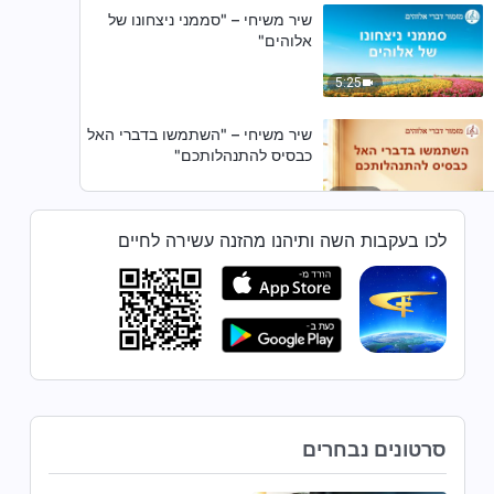
שיר משיחי – "סממני ניצחונו של
אלוהים"
5:25
שיר משיחי – "השתמשו בדברי האל
כבסיס להתנהלותכם"
3:56
לכו בעקבות השה ותיהנו מהזנה עשירה לחיים
שיר משיחי – "אלוהים מוביל אנשים
אל הנתיב הנכון בחיים"
3:47
שיר משיחי – "תפארתו של אלוהים
זוהרת מן המזרח"
4:10
סרטונים נבחרים
שיר משיחי – "זמן אבוד לא ישוב