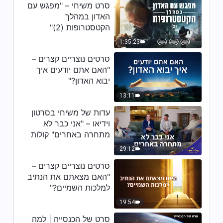
עוד"
סרט משיחי – "מפגש עם
האדון במהלך
4:11
הקטסטרופות (2)"
1:35:23
שיר משיחי – "האמת היא האמרה
הנשגבת ביותר של החיים"
סרטים נוצריים קצרים –
"האם אתם יודעים איך
4:26
יבוא האדון?"
שיר משיחי – "הסבל הכרוך בהנהגת
13:11
האמת הוא בעל משמעות עמוקה"
עדות של משיחי בסרטון
וידיאו – "אני כבר לא
3:59
מתחרה באחרים" קולות
שבח 2026
שיר משיחי – "שאו עדות כמו איוב
29:12
ופטרוס"
סרטים נוצריים קצרים –
3:58
"האם מצאתם את הנתיב
למלכות השמיים?"
שיר משיחי – "יצור שנברא צריך
19:54
להיות נתון לחסדי האל"
סרט של הכנסייה | למה