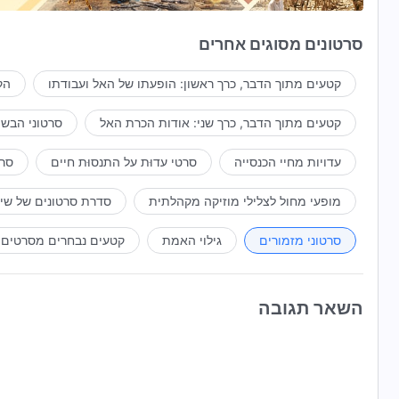
הם תוססים, שובי-לב ותמימים,
סרטונים מסוגים אחרים
אך יש אצלם תחושה של רוגע.
קטעים מתוך הדבר, כרך ראשון: הופעתו של האל ועבודתו
הק
זהו צלם האנשים המשמשים את אלוהים.
קטעים מתוך הדבר, כרך שני: אודות הכרת האל
סרטוני הבשו
2
עדויות מחיי הכנסייה
סרטי עדוּת על התנסוּת חיים
סרט
כשאלה המשמשים את אלוהים
מופעי מחול לצלילי מוזיקה מקהלתית
סדרת סרטונים של שי
מושמצים ומושמים ללעג,
סרטוני מזמורים
גילוי האמת
קטעים נבחרים מסרטים
הם מסוגלים שלא להישלט
בידי נסיבות, דברים ואנשים אחרים
השאר תגובה
אלא לשקוט בפני האל.
לאדם כזה יש תובנות ייחודיות.
לא משנה מה עושים האחרים,