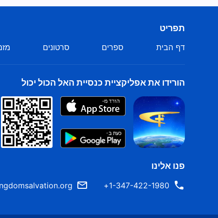
נראה שלאדם כזה אין
תפריט
פילוסופיית חיים.
דף הבית
ספרים
סרטונים
מזמ
הם תוססים, שובי-לב ותמימים,
אך יש אצלם תחושה של רוגע.
הורידו את אפליקציית כנסיית האל הכול יכול
זהו צלם האנשים המשמשים את אלוהים.
התקן שלפיו אלוהים משתמש באנשים
הוא שהם יוכלו לתת את לבם לאל,
לייחל לדברו, לחתור אל האמת.
פנו אלינו
אלה מי שיכולים לקבל הארה,
ngdomsalvation.org
1-347-422-1980+
לזכות בעבודתה של
רוח הקודש
.
הם תוססים, שובי-לב ותמימים,