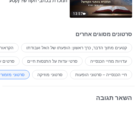
הנזכרת בכתבי הקודש? (קטע
נבחר מסרט)
13:57
סרטונים מסוגים אחרים
קטעים מתוך הדבר, כרך ראשון: הופעתו של האל ועבודתו
הקראות 
עדויות מחיי הכנסייה
סרטי עדוּת על התנסוּת חיים
סרטים ע
חיי הכנסייה – סרטוני הופעות
סרטוני מוזיקה
סרטוני מזמורי
השאר תגובה