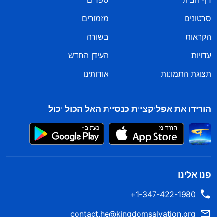
דף הבית
ספרים
סרטונים
מזמורים
הקראות
בשורה
עדויות
העידן החדש
תצוגת התמונות
אודותינו
הורידו את אפליקציית כנסיית האל הכול יכול
פנו אלינו
1-347-422-1980+
contact.he@kingdomsalvation.org