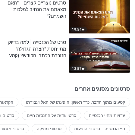
סרטים נוצריים קצרים – "האם
מצאתם את הנתיב למלכות
השמיים?"
19:54
סרט של הכנסייה | למה בדיוק
מתייחסת "הצרה הגדולה"
הנזכרת בכתבי הקודש? (קטע
נבחר מסרט)
13:57
סרטונים מסוגים אחרים
קטעים מתוך הדבר, כרך ראשון: הופעתו של האל ועבודתו
הקראות 
עדויות מחיי הכנסייה
סרטי עדוּת על התנסוּת חיים
סרטים ע
חיי הכנסייה – סרטוני הופעות
סרטוני מוזיקה
סרטוני מזמורי