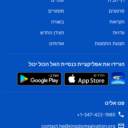
דף הבית
ספרים
סרטונים
מזמורים
הקראות
בשורה
עדויות
העידן החדש
תצוגת התמונות
אודותינו
הורידו את אפליקציית כנסיית האל הכול יכול
פנו אלינו
1-347-422-1980+
contact.he@kingdomsalvation.org