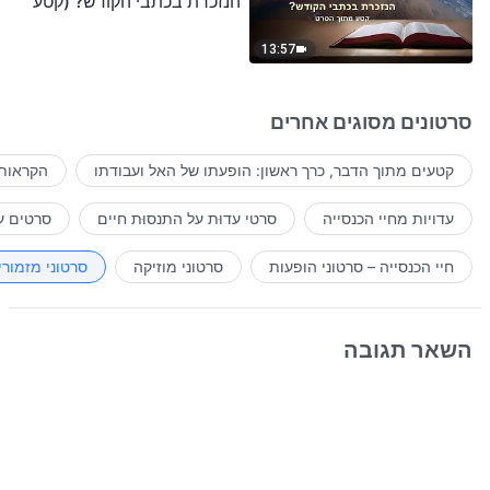
הנזכרת בכתבי הקודש? (קטע
נבחר מסרט)
13:57
סרטונים מסוגים אחרים
קטעים מתוך הדבר, כרך ראשון: הופעתו של האל ועבודתו
הקראות 
עדויות מחיי הכנסייה
סרטי עדוּת על התנסוּת חיים
סרטים ע
חיי הכנסייה – סרטוני הופעות
סרטוני מוזיקה
סרטוני מזמורי
השאר תגובה