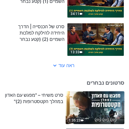
השמיים (1) (קטע נבחר
מסרט)
34:11
סרט של הכנסייה | הדרך
היחידה להילקח למלכות
השמיים (2) (קטע נבחר
מסרט)
13:33
ראה עוד
סרטונים נבחרים
סרט משיחי – "מפגש עם האדון
במהלך הקטסטרופות (2)"
1:35:23