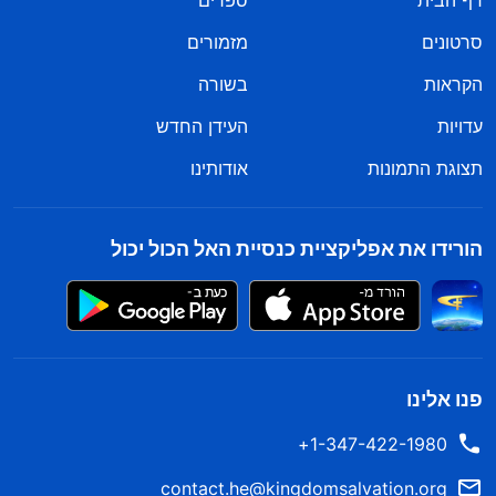
דף הבית
ספרים
סרטונים
מזמורים
הקראות
בשורה
עדויות
העידן החדש
תצוגת התמונות
אודותינו
הורידו את אפליקציית כנסיית האל הכול יכול
פנו אלינו
1-347-422-1980+
contact.he@kingdomsalvation.org