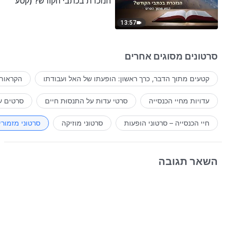
הנזכרת בכתבי הקודש? (קטע
נבחר מסרט)
13:57
סרטונים מסוגים אחרים
קטעים מתוך הדבר, כרך ראשון: הופעתו של האל ועבודתו
הקראות 
עדויות מחיי הכנסייה
סרטי עדוּת על התנסוּת חיים
סרטים ע
חיי הכנסייה – סרטוני הופעות
סרטוני מוזיקה
סרטוני מזמורי
השאר תגובה