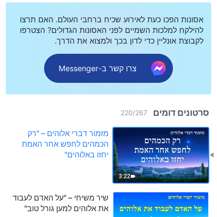
אסונות הפכו כעת לאירוע שכיח ברחבי העולם. האם תרצו
להילקח למלכות השמיים לפני האסונות הגדולים? הצטרפו
לקבוצת אונליין כדי לדון בכך ולמצוא את הדרך.
צרו קשר ב-Messenger
סרטונים דומים
220
/
267
מזמור דברי אלוהים – "רק
הכמהים לחפש אחר האמת
יחזו באלוהים"
3:22
שיר משיחי – "על האדם לעבוד
את אלוהים למען גורל טוב"