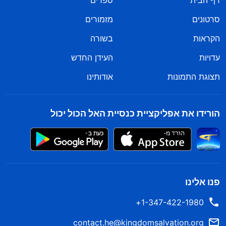
דף הבית
ספרים
סרטונים
מזמורים
הקראות
בשורה
עדויות
העידן החדש
תצוגת התמונות
אודותינו
הורידו את אפליקציית כנסיית האל הכול יכול
פנו אלינו
1-347-422-1980+
contact.he@kingdomsalvation.org