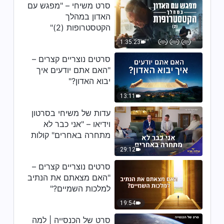
סרט משיחי – "מפגש עם
האדון במהלך
הקטסטרופות (2)"
1:35:23
סרטים נוצריים קצרים –
"האם אתם יודעים איך
יבוא האדון?"
13:11
עדות של משיחי בסרטון
וידיאו – "אני כבר לא
מתחרה באחרים" קולות
שבח 2026
29:12
סרטים נוצריים קצרים –
"האם מצאתם את הנתיב
למלכות השמיים?"
19:54
סרט של הכנסייה | למה