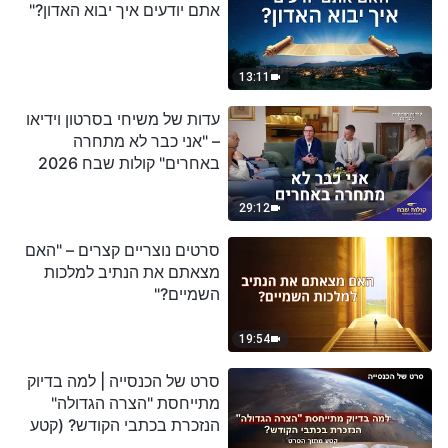
אתם יודעים איך יבוא האדון?"
13:11
עדות של משיחי בסרטון וידיאו
– "אני כבר לא מתחרה
באחרים" קולות שבח 2026
29:12
סרטים נוצריים קצרים – "האם
מצאתם את הנתיב למלכות
השמיים?"
19:54
סרט של הכנסייה | למה בדיוק
מתייחסת "הצרה הגדולה"
הנזכרת בכתבי הקודש? (קטע
נבחר מסרט)