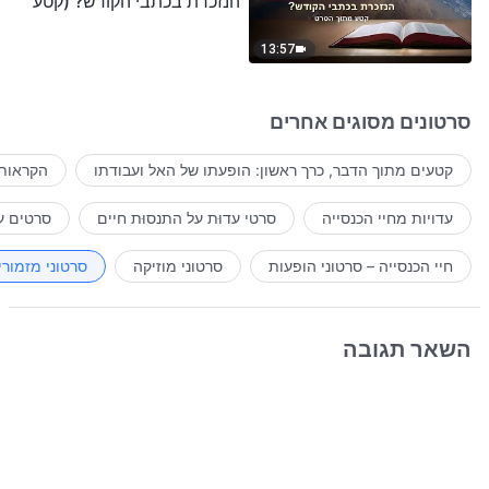
הנזכרת בכתבי הקודש? (קטע
נבחר מסרט)
13:57
סרטונים מסוגים אחרים
קטעים מתוך הדבר, כרך ראשון: הופעתו של האל ועבודתו
הקראות 
עדויות מחיי הכנסייה
סרטי עדוּת על התנסוּת חיים
סרטים ע
חיי הכנסייה – סרטוני הופעות
סרטוני מוזיקה
סרטוני מזמורי
השאר תגובה