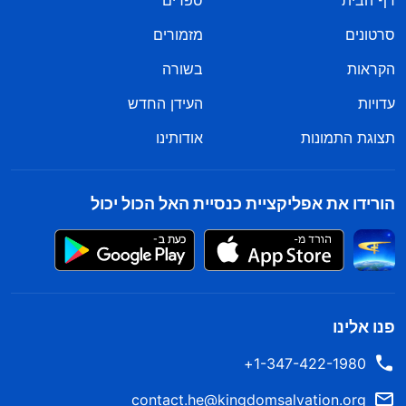
דף הבית
ספרים
סרטונים
מזמורים
הקראות
בשורה
עדויות
העידן החדש
תצוגת התמונות
אודותינו
הורידו את אפליקציית כנסיית האל הכול יכול
פנו אלינו
1-347-422-1980+
contact.he@kingdomsalvation.org