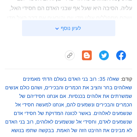
עליה. הסיבה היא שעל אף שבני האדם הם חסידי האל,
ושהם מתפללים אליו מדי יום וקוראים את דבר האל מדי
יום, הם לא מבינים באמת את רצונו של אלוהים. זה
לעיון נוסף
שורש הבעיה. אם אדם מבין את לבו של אלוהים, מבין
מה אלוהים אוהב, מה אלוהים מתעב, מה אלוהים רוצה,
מה אלוהים דוחה, איזה סוג אדם אלוהים אוהב, איזה סוג
אדם אלוהים לא אוהב, איזה רף יש לאלוהים בדרישותיו
מהאדם ואיזו גישה אלוהים נוקט בהפיכת האדם
קודם:
שאלה 35: רוב בני האדם בעולם הדתי מאמינים
למושלם, האם האדם הזה יכול להחזיק ברעיונות אישיים
שאלוהים בחר והציב את הכמרים והבכירים, ושהם כולם אנשים
שמשרתים את אלוהים בכנסיות. אם אנחנו חסידיהם של
משל עצמו? האם הוא יכול פשוט לעבוד אדם אחר? האם
הכמרים והבכירים ונשמעים להם, אנחנו למעשה חסידי אל
אדם רגיל יכול להפוך לאליל שלו? אם אדם מבין את
שנשמעים לאלוהים. באשר לכוונה המדויקת של חסידי אדם
רצונו של אלוהים, השקפתו קצת יותר רציונלית. הוא לא
שנשמעים לאדם, וחסידי אל שנשמעים לאלוהים, רוב בני האדם
יעבוד אדם מושחת באופן שרירותי, ובצעידתו בנתיב של
לא מבינים את ההיבט הזה של האמת. בבקשה שתפו בנושא
הנהגת האמת, הוא לא יאמין שאימוץ שרירותי של כמה