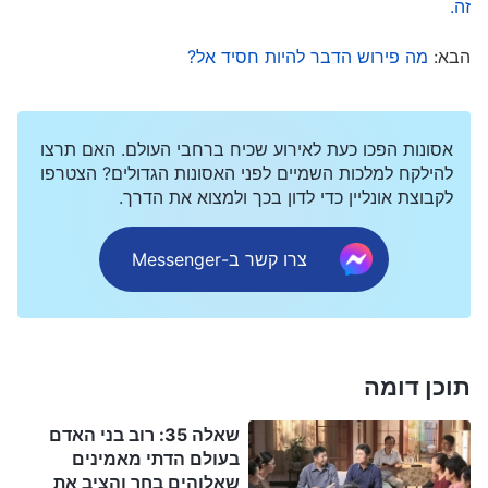
זה.
כללים או עקרונות פשוטים שווה ערך להנהגת האמת.
הבא:
מה פירוש הדבר להיות חסיד אל?
– הדבר, כרך שני: על הכרת אלוהים, כיצד להכיר את טבעו של
אלוהים ואת תוצאת עבודתו
אסונות הפכו כעת לאירוע שכיח ברחבי העולם. האם תרצו
להילקח למלכות השמיים לפני האסונות הגדולים? הצטרפו
עדיף שבני האדם האלה שאומרים שהם חסידי אל יפקחו
לקבוצת אונליין כדי לדון בכך ולמצוא את הדרך.
עיניים ויביטו היטב כדי לראות במי הם מאמינים בדיוק:
האם אתם מאמינים באלוהים, או שמא זהו השטן? אם
צרו קשר ב-Messenger
אתם יודעים שהדבר שאתם מאמינים בו הוא לא אלוהים
אלא האלילים שלכם עצמכם, מוטב שלא תאמרו שאתם
מאמינים. אם אתם באמת לא יודעים במי אתם מאמינים,
תוכן דומה
מוטב שלא תאמרו שאתם מאמינים. אמירה כזו תהיה
חילול קודש! אף אחד לא מכריח אתכם להאמין
שאלה 35: רוב בני האדם
באלוהים. אל תאמרו שאתם מאמינים בי, מכיוון ששמעתי
בעולם הדתי מאמינים
שאלוהים בחר והציב את