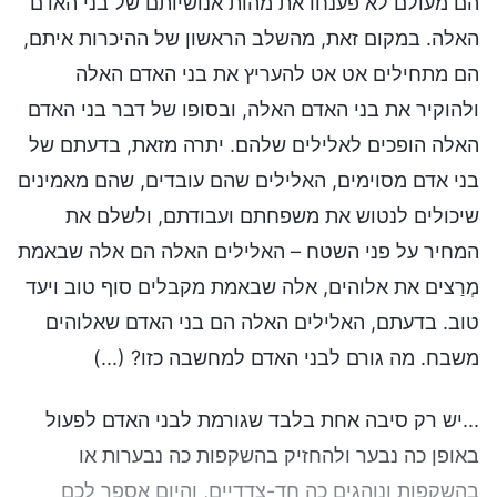
הם מעולם לא פענחו את מהות אנושיותם של בני האדם
האלה. במקום זאת, מהשלב הראשון של ההיכרות איתם,
הם מתחילים אט אט להעריץ את בני האדם האלה
ולהוקיר את בני האדם האלה, ובסופו של דבר בני האדם
האלה הופכים לאלילים שלהם. יתרה מזאת, בדעתם של
בני אדם מסוימים, האלילים שהם עובדים, שהם מאמינים
שיכולים לנטוש את משפחתם ועבודתם, ולשלם את
המחיר על פני השטח – האלילים האלה הם אלה שבאמת
מְרַצים את אלוהים, אלה שבאמת מקבלים סוף טוב ויעד
טוב. בדעתם, האלילים האלה הם בני האדם שאלוהים
משבח. מה גורם לבני האדם למחשבה כזו? (...)
...יש רק סיבה אחת בלבד שגורמת לבני האדם לפעול
באופן כה נבער ולהחזיק בהשקפות כה נבערות או
בהשקפות ונוהגים כה חד-צדדיים, והיום אספר לכם