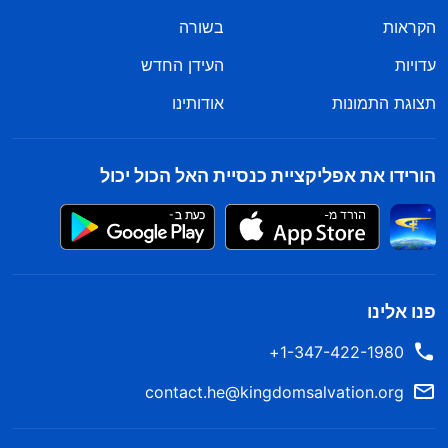
שנלחמים למען השטן כל חייהם. האין העובדות האלה
הקראות
בשורה
ברורות להפליא?
עדויות
העידן החדש
– הדבר, כרך ראשון: הופעתו של אלוהים ועבודתו, אזהרה למי
שלא מנהיג את האמת
תצוגת התמונות
אודותינו
קטעים לעיון מתוך דרשות ושיתוף:
הורידו את אפליקציית כנסיית האל הכול יכול
ומה פירוש הדבר לנהות אחר בני אדם? פירושו שאדם
נוהה אחר האדם שהוא עובד. בלבו, אין לאלוהים מעמד
רב. הוא רק נושא את הסמל של אמונה באלוהים. כל מה
פנו אלינו
שהוא עושה הוא לחקות בני אדם ולהתחקות אחריהם.
1-347-422-1980+
במיוחד בעניינים חשובים, הוא מאפשר לבני אדם לקבל
את ההחלטות ומאפשר לבני האדם להכתיב את גורלו.
contact.he@kingdomsalvation.org
הוא עצמו לא שואף לרצונותיו של אלוהים, והוא לא