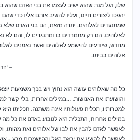
שלו, ועל מנת שהוא ישיב לעצמו את בני האדם שהוא בר
יהפכו ליצורים חיים, ועליו להשיב אותם אליו כדי שהם
שמתנגדים לאלוהים. יתרה מזאת, הם בני האדם שלא מכ
לאלוהים. הם רק מתמרדים בו ומתנגדים לו, והם לא נ
מחדש, שיודעים להישמע לאלוהים ואשר נאמנים לאלוה
אלוהים בביתו.
– 'הד
כל מה שאלוהים עושה הוא נחוץ ויש בכך משמעות יוצאת
והושועתו את האנושות. ...במילים אחרות, בלי קשר למ
למטרותיו, תכלית פעולותיו אינה משתנה. תכליתו היא ל
במילים אחרות, התכלית היא לטבוע באדם את כל מה שא
לאפשר לאדם להבין את לבו של אלוהים ואת מהותו, ול
לאפשר לו להשיג את יראת האל וההישמרות מרע - אשר