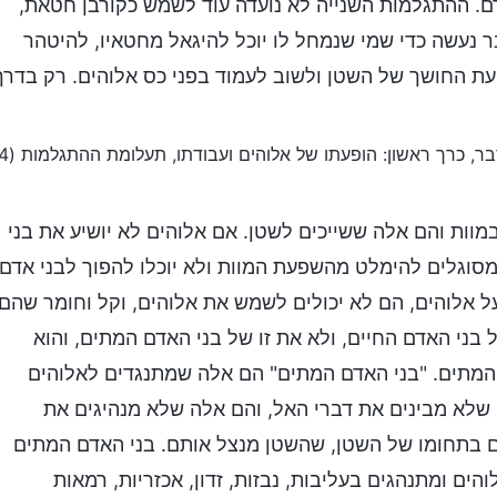
ם. ההתגלמות השנייה לא נועדה עוד לשמש כקורבן חטאת,
 נעשה כדי שמי שנמחל לו יוכל להיגאל מחטאיו, להיטהר
עת החושך של השטן ולשוב לעמוד בפני כס אלוהים. רק בדרך
בר, כרך ראשון: הופעתו של אלוהים ועבודתו, תעלומת ההתגלמות (4)
ות והם אלה ששייכים לשטן. אם אלוהים לא יושיע את בני
 מסוגלים להימלט מהשפעת המוות ולא יוכלו להפוך לבני אדם
ל אלוהים, הם לא יכולים לשמש את אלוהים, וקל וחומר שהם
 בני האדם החיים, ולא את זו של בני האדם המתים, והוא
 המתים. "בני האדם המתים" הם אלה שמתנגדים לאלוהים
שלא מבינים את דברי האל, והם אלה שלא מנהיגים את
ם בתחומו של השטן, שהשטן מנצל אותם. בני האדם המתים
ם ומתנהגים בעליבות, נבזות, זדון, אכזריות, רמאות