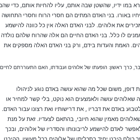
א במו ידיו, שהשטן שבה אותם, עליו להחיות אותם, כדי שהם
 יחיו באורו. בני האדם המתים הם חסרי הרוח וחסרי התחושה
ירים את אלוהים. לבני האדם האלה אין כל כוונה להישמע
אמנים לו כלל. בני האדם החיים הם אלה שהרוח שלהם נולדה
ים. האמת והעדות בידם, ורק בני האדם האלה מספקים את
בר, כרך ראשון: הופעתו של אלוהים ועבודתו, האם התעוררתם לחיים
 דופן, משום שכל מה שהוא עושה באדם נוגע לניהולו
ה שאלוהים עושה ולאמצעים הוא נוקט, בלי קשר למחיר או
טבוע באדם את דבריו , את דרישותיו ואת רצונו עבור האדם.
לוהים מאמין שהוא חיובי, בהתאם לצעדיו. זאת על מנת
אפשר לאדם להישמע לריבונותו והסדריו של אלוהים, ובכך
 כולם היבט יחיד בתכליתו של אלוהים בכל מעשיו. ההיבט