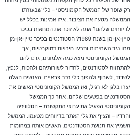
אחד של הסיפור! כל ערוץ תקשורת משמעותי בסין מהווה
רק שופר של הממשל הקומוניסטי – כלי שבעזרתו
הממשלה מטעה את הציבור. איזו אמינות בכלל יש
לדיווחים שלהם? אתה לא זוכר את המחאות בכיכר
טיין-אן-מן בשנת 1989? הסטודנטים בכיכר טיין-אן-מן
מחו נגד השחיתות ותבעו חירויות דמוקרטיות, אך
הממשל הקומוניסטי מצא כמה אלמונים, גרם להם
להתחזות לסטודנטים, לחדור לשורותיהם ולהכות, לנפץ,
לשדוד, לשרוף ולהפוך כלי רכב צבאיים. האנשים האלה
יצרו בלגן לא רגיל, ואז הממשל הקומוניסטי האשים את
הסטודנטים בפשעים שלהם. אחר כך הממשל
הקומוניסטי הפעיל את ערוצי התקשורת – הטלוויזיה
והרדיו – והציף את גלי האתר בדיווחים מטעמו. הממשל
השמיץ את תנועת הסטודנטים, האשים אותה במהומות