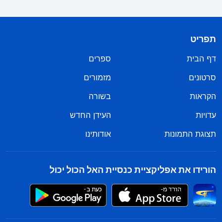
קצבי ומהנה. הם רקדו סטפס במרץ הירואי כזה; תמיד
אהבתי לשיר ולרקוד, אז ממש נכנסתי לזה. אשתי אמרה
תפריט
בהתרגשות, כשראתה עד כמה התחברתי לשיר: "את כל
דף הבית
ספרים
השירים והריקודים האלה עיבדו והקליטו אחים ואחיות
מכנסיית האל הכול יכול. אף אחד מהם אינו מקצוען". לא
סרטונים
מזמורים
יכולתי שלא לחשוב על זה ברצינות: "איך אנשים בלי
הקראות
בשורה
הכשרה מקצועית יכולים לרקוד כל כך טוב?" חשבתי.
עדויות
העידן החדש
היא אמרה בחיוך: "זה מדהים, לא? ללא העבודה
תצוגת התמונות
אודותינו
וההכוונה של האל עצמו, האם חובבנים היו מסוגלים
לרקוד ככה? היית נדהם אף יותר אילו ראית את הסרטים
הורידו את אפליקציית כנסיית האל הכול יכול
שהם עשו. כנסיית האל הכול יכול נהנית מעבודתה של
רוח הקודש
– אלוהים בירך אותה. זו הסיבה שהשירים,
הריקודים והסרטים שלהם עשויים כל כך טוב, ומלבד
זאת, כל האמיתות שמועברות בסרטים שלהם מועילות