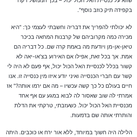
שווא על כנסיית האל הכול יכול – בכך הממשל רקח
בקפידה תיק כוזב נוסף".
לא יכולתי להפריך את דבריה וחשבתי לעצמי כך: "היא
מכירה כמה מקרוביהם של קרבנות המחאה בכיכר
טיאן-אן-מן ויודעת מה באמת קרה שם. כל דבריה הם
אמת. אך בכל זאת, אפילו אם האירוע בצ'או-יאה לא
קשור בכלל לכנסיית האל הכול יכול, אף פעם לא היה לי
קשר עם חברי הכנסייה ואיני יודע איזו מין כנסייה זו. אנו
חיים בעולם כל כך קשה עכשיו – מה אם ירמו אותה?" אז
אמרתי לה שוב שאסור לה לבוא במגע עם אף אחד
מכנסיית האל הכול יכול. כשעזבתי, טרקתי את הדלת
והותרתי אותה שם בדמעות.
הלילה היה חשוך במיוחד, ללא אור ירח או כוכבים. היתה