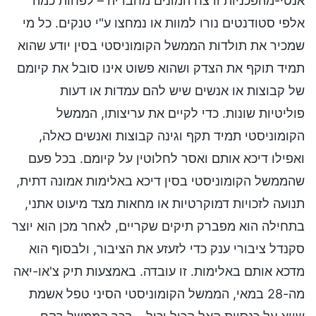
אנטי-מהפכניות ורצח המונים מחבריה – לפחות כמה
אלפי סטודנטים נורו למוות או נמחצו ע"י טנקים. כל מי
שמכיר את תולדות הממשל הקומוניסטי בסין יודע שהוא
תמיד תוקף את הצדק ושהוא פשוט אינו סובל את קיומם
של קבוצות או אנשים שיש להם עמדות או דעות
פוליטיות שונות. כדי לקיים את עריצותו, הממשל
הקומוניסטי תמיד תקף וגינה קבוצות ואנשים כאלה,
ואפילו דיכא אותם ואסר לחלוטין על קיומם. בכל פעם
שהממשל הקומוניסטי בסין דיכא באלימות אמונה דתית,
תנועה לזכויות דמוקרטיות או מחאות מצד מיעוט אתני,
בתחילה הוא מפברק תיקים שקריים, לאחר מכן הוא יוצר
סקנדל ציבורי ענק כדי לזעזע את הציבור, ולבסוף הוא
מדכא אותם באלימות. זו עובדה. באמצעות תיק צ'או-יאה
מה-28 במאי, הממשל הקומוניסטי הסיני טפל אשמת