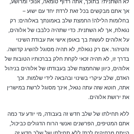
לא השתנית? בתוכך, אתה רדוף טומאה, אנוכי ומרושע,
אך אתם מבקשים בכל זאת לרדת יחד עם ישוע –
בחלומות הלילה! החמצת שלב באמונתך באלוהים: רק
נגאלת, אך לא השתנית. כדי שתהיה כלבבו של אלוהים,
על אלוהים לעשות בך באופן אישי את עבודת השינוי
והטיהור. אם רק נגאלת, לא תהיה מסוגל להשיג קדושה.
בדרך זו, לא תהיה זכאי לקחת חלק בברכותיו הטובות של
אלוהים, כיוון שהחמצת שלב בעבודתו של אלוהים בניהול
האדם, שלב עיקרי בשינוי ובהבאה לידי שלמות. וכך
אתה, חוטא שזה עתה נגאל, אינך מסוגל לרשת במישרין
את ירושת אלוהים.
ללא תחילתו של שלב חדש זה בעבודה, מי יודע עד כמה
אתם המטיפים, הפרשנים ואנשי הרוח הדגולים כביכול,
הייתם מרחיקים לכת! ללא תחילתו של שלב חדש זה