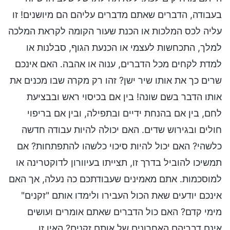
בעבודה, הדברים שאתם מדברים עליהם הם מיושנים! זו
עליה לכס המלכות או הכנת שעור הקומה לקראת המלכה
למלך, התכחשות לעצמי או הכנעת הגוף, סבלנות או
למדת לקחים מכל הדברים, ענוה או אהבה. האם אינכם
שרים כך את אותו שיר ישן? זהו רק מקרה שבו מכנים את
אותו הדבר בשם שונה! בין אם בכיסוי ראש ובבציעת
לחם, בין אם בהנחת ידיים ובתפילה, ובין אם בריפוי
חולים ובגירוש שדים. האם יכולה להיות עבודה חדשה
כלשהי? האם יכול להיות סיכוי כלשהו להתפתחות? אם
תמשיכו להוביל בדרך זו, תצייתו בעיוורון לדוקטרינה או
למוסכמות. אתם מאמינים שעבודתכם כה נעלה, אך האם
אינכם יודעים שאת הכול העבירו ולימדו אותם "זקנים"
מימי קדם? האם כול הדברים שאתם אומרים ועושים
אינם דבריהם האחרונים של אותם זקנים? האין זו