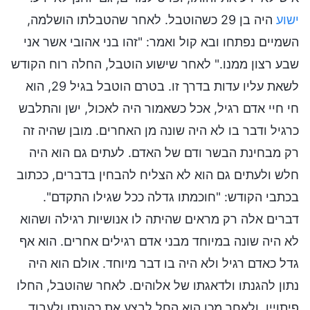
ישוע
היה בן 29 כשהוטבל. לאחר שהטבלתו הושלמה,
השמיים נפתחו ובא קול ואמר: "זהו בני אהובי אשר אני
שבע רצון ממנו." לאחר שישוע הוטבל, החלה רוח הקודש
לשאת עליו עדות בדרך זו. בטרם הוטבל בגיל 29, הוא
חי חיי אדם רגיל, אכל כשאמור היה לאכול, ישן והתלבש
כרגיל ודבר בו לא היה שונה מן האחרים. מובן שהיה זה
רק מבחינת הבשר ודם של האדם. לעתים גם הוא היה
חלש ולעתים גם הוא לא הצליח להבחין בדברים, ככתוב
בכתבי הקודש: "חוכמתו גדלה ככל שגילו התקדם".
דברים אלה רק מראים שהיתה לו אנושיות רגילה ושהוא
לא היה שונה במיוחד מבני אדם רגילים אחרים. הוא אף
גדל כאדם רגיל ולא היה בו דבר מיוחד. אולם הוא היה
נתון להגנתו ולדאגתו של אלוהים. לאחר שהוטבל, החלו
פיתוייו, ולאחר מכן הוא החל לבצע את כהונתו ולעבוד,