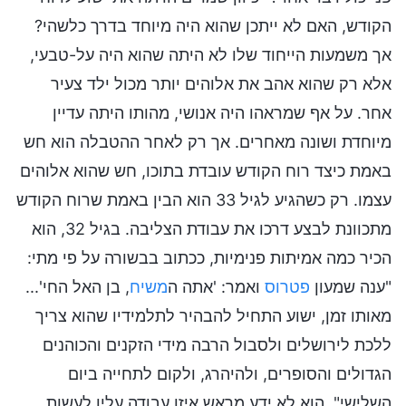
הקודש, האם לא ייתכן שהוא היה מיוחד בדרך כלשהי?
אך משמעות הייחוד שלו לא היתה שהוא היה על-טבעי,
אלא רק שהוא אהב את אלוהים יותר מכול ילד צעיר
אחר. על אף שמראהו היה אנושי, מהותו היתה עדיין
מיוחדת ושונה מאחרים. אך רק לאחר ההטבלה הוא חש
באמת כיצד רוח הקודש עובדת בתוכו, חש שהוא אלוהים
עצמו. רק כשהגיע לגיל 33 הוא הבין באמת שרוח הקודש
מתכוונת לבצע דרכו את עבודת הצליבה. בגיל 32, הוא
הכיר כמה אמיתות פנימיות, ככתוב בבשורה על פי מתי:
"ענה שמעון
פטרוס
ואמר: 'אתה ה
משיח
, בן האל החי'...
מאותו זמן, ישוע התחיל להבהיר לתלמידיו שהוא צריך
ללכת לירושלים ולסבול הרבה מידי הזקנים והכוהנים
הגדולים והסופרים, ולהיהרג, ולקום לתחייה ביום
השלישי". הוא לא ידע מראש איזו עבודה עליו לעשות,