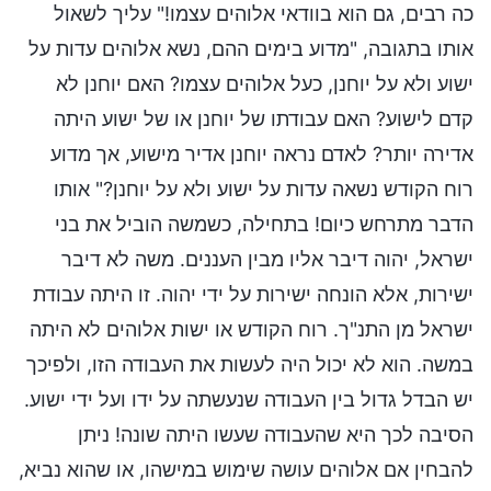
כה רבים, גם הוא בוודאי אלוהים עצמו!" עליך לשאול
אותו בתגובה, "מדוע בימים ההם, נשא אלוהים עדות על
ישוע ולא על יוחנן, כעל אלוהים עצמו? האם יוחנן לא
קדם לישוע? האם עבודתו של יוחנן או של ישוע היתה
אדירה יותר? לאדם נראה יוחנן אדיר מישוע, אך מדוע
רוח הקודש נשאה עדות על ישוע ולא על יוחנן?" אותו
הדבר מתרחש כיום! בתחילה, כשמשה הוביל את בני
ישראל, יהוה דיבר אליו מבין העננים. משה לא דיבר
ישירות, אלא הונחה ישירות על ידי יהוה. זו היתה עבודת
ישראל מן התנ"ך. רוח הקודש או ישות אלוהים לא היתה
במשה. הוא לא יכול היה לעשות את העבודה הזו, ולפיכך
יש הבדל גדול בין העבודה שנעשתה על ידו ועל ידי ישוע.
הסיבה לכך היא שהעבודה שעשו היתה שונה! ניתן
להבחין אם אלוהים עושה שימוש במישהו, או שהוא נביא,