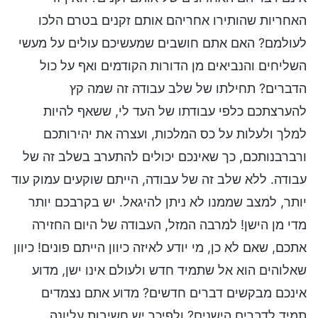
האחריות שהותירו אחריהם אותם זקנים בטרם הלכו
לעולמם? האם אתם חושבים שמעשיכם עולים על מעשי
השליחים והנביאים מן הדורות הקודמים ואף על כול
הדברים? תחילתו של שלב עבודה זה שמה קץ
להערצתכם כלפי עבודתו של העד לי, ששאף להיות
למלך ולעלות על כס המלכות, ועצרה את יהירותכם
ורברבנותכם, כך שאינכם יכולים להתערב בשלב זה של
עבודה. ללא שלב זה של עבודה, הייתם שוקעים עמוק עוד
יותר, למצב שממנו לא ניתן להיגאל. יש בקרבכם יותר
מדי מן הישן! למרבה המזל, העבודה של היום החזירה
אתכם, שאם לא כן, מי יודע לאיזה כיוון הייתם פונים! כיוון
שאלוהים הוא אל שתמיד חדש ולעולם אינו ישן, מדוע
אינכם מבקשים דברים חדשים? מדוע אתם נצמדים
תמיד לדברים הישנים? ולפיכך יש חשיבות עליונה