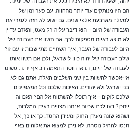
יהוה, ישעיהו ודוד לא הזכירו כלל את העבודה של ימינו.
הם היו מנותקים עוד יותר מההווה, עם פער זמן של
למעלה מארבעת אלפי שנים. גם ישוע לא חזה לגמרי את
העבודה של היום – הוא דיבר עליה רק מעט, והאדם עדיין
לא מוצא ראיות מספקות לכך. אם תשוו את העבודה של
היום לעבודה של העבר, איך השתיים מתיישבות זו עם זו?
שלב העבודה של יהוה כוון לישראל, ולכן אם תשוו אותו
לעבודה של היום, תראו חוסר התאמה רב אף יותר. פשוט
אי-אפשר להשוות בין שני השלבים האלה. אתם גם לא
בני ישראל ולא יהודים. האיכות שלכם וכל המאפיינים
שלכם לוקים – איך תוכלו להשתוות אליהם? האם זה
ייתכן? דעו לכם שכיום אנחנו מצויים בעידן המלכות,
ושהוא שונה מעידן החוק ומעידן החסד. כך או כך, אל
תנסו להחיל נוסחה. לא ניתן למצוא את אלוהים באף