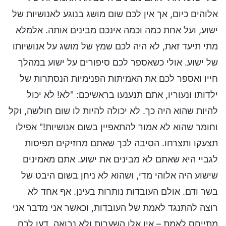
אלוהים כיום, אך אין לכם שום מושג בנוגע לאנושיות של
ישוע, ועל אחת כמה וכמה אינכם מבינים אותה. אלמלא
מתי תיעד זאת, לא היה לכם שמץ של מושג על אנושיותו
של ישוע. אולי כשאספר לכם סיפורים על ישוע במהלך
חייו ואספר לכם את האמיתות הפנימיות הנסתרות של
ילדותו ונעוריו, אתם תנענעו בראשיכם: "לא! לא יכול
להיות שהוא היה כך. לא יכולה להיות לו שום חולשה, וקל
וחומר שהוא לא אמור להתאפיין בשום אנושיות!" אפילו
תצעקו ותצרחו. הסיבה לכך שאתם מחזיקים תפיסות
לגביי היא שאתם לא מבינים את ישוע. אתם מאמינים
שישוע היה אלוהי מדי, ושהוא לא ניחן בשום היבט של
בשר ודם. אולם העובדות נותרות בעינן. אף אחד לא
רוצה להתנגד לאמת של העובדות, וכאשר אני מדבר אני
מתייחס לאמת – אין אלו השערות ולא נבואה. דעו לכם