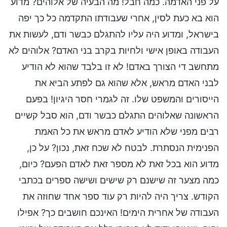
על פני האדמה. כמה חבל! מה הבעיה של אלוהים? מדוע
הוא בא כעת לסין, אחרי שעבודתו התקדמה כל כך יפה
בישראל, ומדוע היה עליו להתגלם כבשר ודם, לעשות את
העבודה באופן אישי ולחיות בקרב בני האדם? אלוהים לא
מתחשב די הצורך באדם! לא זו בלבד שהוא לא הודיע
לבני האדם מראש, אלא שהוא גם לפתע הביא את
הייסורים והמשפט שלו. זה לגמרי חסר היגיון! בפעם
הראשונה שאלוהים התגלם כבשר ודם, הוא סבל קשיים
רבים מפני שלא הודיע לאדם מראש את כל האמת
הפנימית הנסתרת. לבטח לא שכח זאת, נכון? על כן,
מדוע הוא בכל זאת לא מספר זאת לאדם הפעם? כיום,
כמה מצער זה שישנם רק שישים ושישה ספרים בכתבי
הקודש. צריך היה להיות רק עוד ספר אחד שחוזה את
העבודה של אחרית הימים! האינכם חושבים כך? אפילו