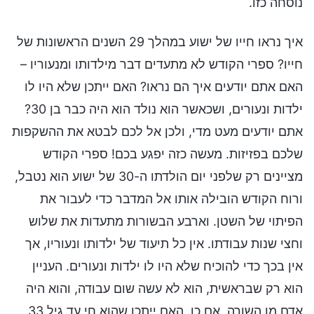
נוסחה כזו.
איך נראו חייו של ישוע במהלך 29 השנים הראשונות של
חייו? ספרי הקודש לא מתעדים דבר מילדותו ומנעוריו –
האם אתם יודעים איך הם נראו? האם ייתכן שלא היו לו
ילדות ונעורים, ושכאשר הוא נולד הוא היה כבר בן 30?
אתם יודעים מעט מדי, ולכן אל לכם לבטא את ההשקפות
שלכם בפזיזות. מעשה כזה יפגע בכם! ספרי הקודש
מציינים רק שלפני יום הולדתו ה-30 של ישוע הוא נטבל,
ורוח הקודש הובילה אותו אל המדבר כדי לעבור את
הפיתוי של השטן. וארבע הבשורות מתעדות את שלוש
וחצי שנות עבודתו. אין כל תיעוד של ילדותו ונעוריו, אך
אין בכך כדי להוכיח שלא היו לו ילדות ונעורים. העניין
הוא רק שבראשית, הוא לא עשה שום עבודה, והוא היה
אדם מן השורה. אם כן, האם ייתכן שהוא חי עד גיל 33