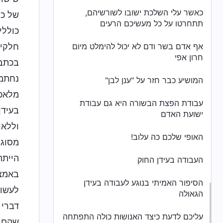
כאשר עלי השלכת ישובו לשורשיהם,
של כת
תתחרטו על כל מעשיכם הרעים
כוללי
אף אדם בשר ודם לא יכול להימלט מיום
חלקים
חרון אפי
בכתבי
נחתמי
המושיע כבר חזר על "ענן לבן"
מלאכי
עבודת הפצת הבשורה היא גם עבודת
בעידן
ישועת האדם
וללאו
האופי שלכם כה עלוב!
מסוגל
הייתה
העבודה בעידן החוק
באמצע
הסיפור האמיתי בנוגע לעבודה בעידן
לעשות
הגאולה
דברי 
עליכם לדעת כיצד האנושות כולה התפתחה
שהם י