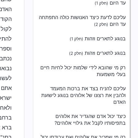
עד היום
(חלק 1)
האדם 
עליכם לדעת כיצד האנושות כולה התפתחה
הקודש
עד היום
(חלק 2)
לקול 
בנוגע לתארים וזהות
להתיי
(חלק 1)
וספר 
בנוגע לתארים וזהות
(חלק 2)
נכתבו
רק מי שהובא לידי שלמות יכול לחיות חיים
נבואו
בעלי משמעות
לעשות
אתם ב
עליכם להניח בצד את ברכות המעמד
ולהבין את רצונו של אלוהים בנוגע לישועת
ישראל
האדם
ולאחר
כיצד יכול אדם שהגדיר את אלוהים
ברחבי
בתפיסותיו לקבל את גילויי אלוהים?
ברא א
רק מי שמכיר את אלוהים ואת עבודתו יכול
בתנ"ך