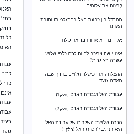
לְרַצות את אלוהים
האנוש
בתנ"ך
ההבדל בין כהונת האל בהתגלמותו וחובת
האדם
ויחזק
כל זה
אלוהים הוא אדון הבריאה כולה
האופן
איזו גישה צריכה להיות לכם כלפי שלוש
עשרה האיגרות?
עבודת
כתב ב
ההצלחה או הכישלון תלויים בדרך שבה
האדם צועד
כדי ל
אינם 
עבודת האל ועבודת האדם
(חלק 1)
עבודת
עבודת האל ועבודת האדם
(חלק 2)
עבודת
בעידן
הכרת שלושת השלבים של עבודת האל
היא הנתיב להכרת האל
(חלק 1)
ספר ה