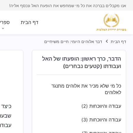
להפוך למושלמים
אנו מקבלים בברכה את כל מי שמחפש את הופעת האל ונכסף אליה!
עבודתה של רוח הקודש ועבודתו של השטן
דף הבית
ספרי
אזהרה למי שלא מנהיג את האמת
דף הבית
דבר אלוהים היומי: חיים משיחיים
עליכם לשמר את מסירותכם לאלוהים
האם התעוררתם לחיים?
הדבר, כרך ראשון: הופעתו של האל
ועבודתו (קטעים נבחרים)
מי שטבעו אינו משתנה צורר את אלוהים
כל מי שלא מכיר את אלוהים מתנגד
לאלוהים
עבודה והיווכחות (2)
כיצד 
שבעתי
עבודה והיווכחות (3)
עבודת