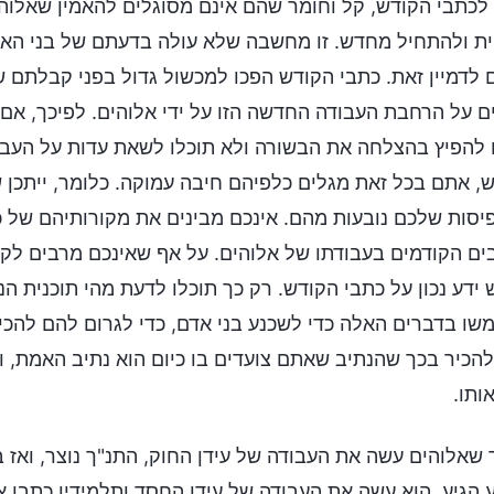
לכתבי הקודש, קל וחומר שהם אינם מסוגלים להאמין שאלוה
ת ולהתחיל מחדש. זו מחשבה שלא עולה בדעתם של בני האדם.
ם לדמיין זאת. כתבי הקודש הפכו למכשול גדול בפני קבלתם
 על הרחבת העבודה החדשה הזו על ידי אלוהים. לפיכך, אם 
 להפיץ בהצלחה את הבשורה ולא תוכלו לשאת עדות על העבו
, אתם בכל זאת מגלים כלפיהם חיבה עמוקה. כלומר, ייתכן 
סות שלכם נובעות מהם. אינכם מבינים את מקורותיהם של כת
ם הקודמים בעבודתו של אלוהים. על אף שאינכם מרבים לקר
 ידע נכון על כתבי הקודש. רק כך תוכלו לדעת מהי תוכנית 
ו בדברים האלה כדי לשכנע בני אדם, כדי לגרום להם להכיר
הכיר בכך שהנתיב שאתם צועדים בו כיום הוא נתיב האמת, וש
אותו.
שאלוהים עשה את העבודה של עידן החוק, התנ"ך נוצר, ואז 
 הגיע, הוא עשה את העבודה של עידן החסד ותלמידיו כתבו 