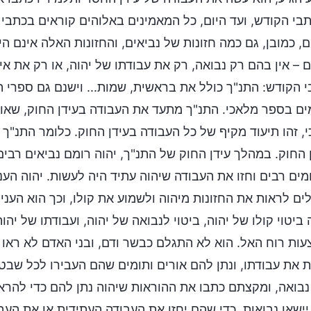
בי הקודש, ועד היום, כל המאמינים באלוהים קוראים בכתבי
ם, כמובן, גם כמה חזונות של נביאים, והחזונות האלה אינם ה
 – אין בהם רק נבואה, רק את עבודתו של יהוה, או רק את א
 הקודש: התנ"ך כולל את בראשית, שמות... וישנם גם ספרי ה
ם בספר מלאכי. התנ"ך מתעד את העבודה בעידן החוק, שאו
, זהו תיעוד מקיף של כל העבודה בעידן החוק. כלומר התנ"ך
 החוק. במהלך עידן החוק של התנ"ך, יהוה רומם נביאים רבי
מים רבים וחזו את העבודה שיהוה עתיד היה לעשות. יהוה הענ
ים לראות את החזונות מיהוה ולשמוע את קולו, וכך הוא הע
 ביטוי קולו של יהוה, ביטוי לנבואה של יהוה, ועבודתו של י
ות רוח האל. הוא לא התגלם כבשר ודם, ובני האדם לא ראו את
 את עבודתו, ונתן להם אורים ותומים שהם העבירו לכל שבט
נבואה, ומקצתם כתבו את ההוראות שיהוה נתן להם כדי להרא
ישאו נבואות, כדי שהם יחזו את העבודה העתידית או את הע