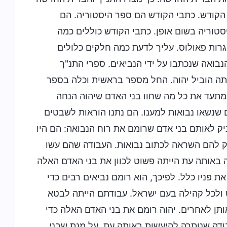
 הקודש. כתבי הקודש הם ספר היסטוריה. הם
יסטוריה בשום אופן. כתבי הקודש כוללים כמה
יגרות פאולוס. עליך לדעת כמה חלקים כלולים
נבואה שנכתבו על ידי הנביאים. ספרי התנ"ך
תה הוביל יהוה. החל מספר בראשית וכלה בספר
 מתעד את כל מה שחוו בני האדם שיהוה הנחה
ם שנשאו נבואות למענו. הם נתנו הוראות לשבטים
יק לאותם בני אדם שרומם את רוח הנבואה: הם היו
ניק להם השראה לכתוב נבואות. העבודה שהם עשו
הוה באותה עת הייתה פשוט לכוון את בני האדם האלה
 פניו כלל. לפיכך, הוא רומם נביאים רבים כדי
 ולכל קהילה בעם ישראל. עבודתם הייתה לבטא
ותן לאחרים. יהוה רומם את בני האדם האלה כדי
בודה שנותרה להיעשות באותה עת, על מנת שבני