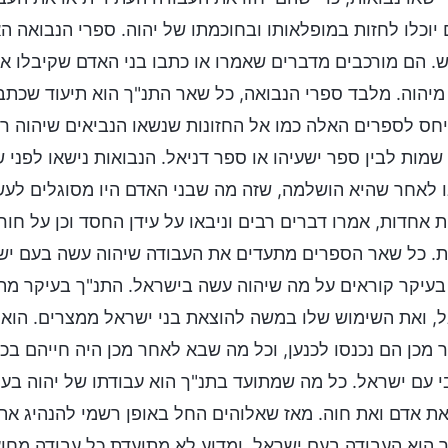
יוכלו לחזות במופלאותו ובחוכמתו של יהוה. ספרי הנבואה 
. הם מורכבים מדברים שאמרו או כתבו בני האדם שקיבלו את
מיהוה. מלבד ספרי הנבואה, כל שאר התנ"ך הוא תיעוד שכתב
חס לספרים האלה כמו אל החזונות שנשאו הנביאים שיהוה ר
שמות לבין ספר ישעיהו או ספר דניאל. הנבואות נישאו לפני
 לאחר שהיא הושלמה, שזה מה שבני האדם היו מסוגלים לעשו
ת אחדות, אמרו דברים רבים וניבאו על עידן החסד וכן על חו
. כל שאר הספרים מתעדים את העבודה שיהוה עשה בעם ישר
עיקר קוראים על מה שיהוה עשה בישראל. התנ"ך בעיקר מת
, ואת השימוש שלו במשה להוצאת בני ישראל ממצרים. הוא 
 מכן הם נכנסו לכנען, וכל מה שבא לאחר מכן היה חייהם בכנ
 עם ישראל. כל מה שמתועד בתנ"ך הוא עבודתו של יהוה בע
ת אדם ואת חוה. מאז שאלוהים החל באופן רשמי להנהיג את
 הוא העבודה בעם ישראל. ומדוע לא מתועדת כל עבודה מח