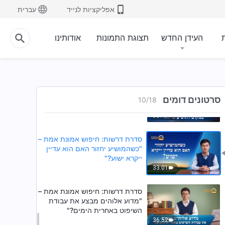
כניסה למלכות אלוהים?"
אפליקציות לנייד
עברית
31:07
סדרת דרשות: חיפוש אמונת אמת –
ת
העידן החדש
תצוגת התמונות
אודותינו
"מהי ההתגלמות?"
33:14
סדרת דרשות: חיפוש אמונת אמת –
"מדוע אלוהים מתגלם בבשר
סרטונים דומים
10
/
18
באחרית הימים, במקום להופיע
כרוח?"
33:47
סדרת דרשות: חיפוש אמונת אמת –
"כשהמושיע יחזור האם הוא עדיין
ייקרא ישוע?"
33:01
סדרת דרשות: חיפוש אמונת אמת –
"מדוע אלוהים מבצע את עבודת
השיפוט באחרית הימים?"
36:52