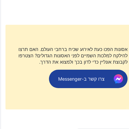
ונות. כמה חבל! אם כך, כשהמושיע יחזור, האם הוא עדיין ייקרא
אמת ונמצא את התשובה.
אסונות הפכו כעת לאירוע שכיח ברחבי העולם. האם תרצו
להילקח למלכות השמיים לפני האסונות הגדולים? הצטרפו
לקבוצת אונליין כדי לדון בכך ולמצוא את הדרך.
צרו קשר ב-Messenger