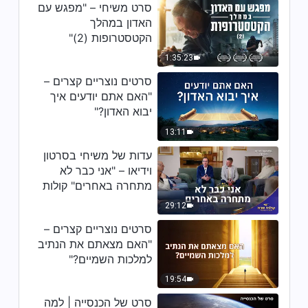
סדרת דרשות: חיפוש אמונת אמת –
סרט משיחי – "מפגש עם
"למה באמת התכוון ישוע אדוננו
האדון במהלך
כשאמר 'נִשְׁלַם' על הצלב?"
הקטסטרופות (2)"
26:07
1:35:23
סדרת דרשות: חיפוש אמונת אמת –
סרטים נוצריים קצרים –
"האם רעיון השילוש הוא מוצדק?"
"האם אתם יודעים איך
יבוא האדון?"
25:48
13:11
סדרת דרשות: חיפוש אמונת אמת –
עדות של משיחי בסרטון
"כיצד יושיע המושיע את האנושות
וידיאו – "אני כבר לא
כשיגיע?"
מתחרה באחרים" קולות
17:01
שבח 2026
29:12
סרטים נוצריים קצרים –
"האם מצאתם את הנתיב
למלכות השמיים?"
19:54
סרט של הכנסייה | למה