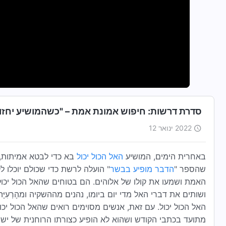
סדרת דרשות: חיפוש אמונת אמת – "כשהמושיע יחזור 
2022 ינואר 12
באחרית הימים, המושיע
האל הכול יכול
בא כדי לבטא אמיתות, ו
שהספר "
הדבר מופיע בבשר
" הועלה לרשת כדי שכולם יוכלו ל
האמת ושמעו את קולו של אלוהים. הם בטוחים שהאל הכול יכו
ושותים את דברי האל מדי יום ביומו, נהנים מההשקיה ומהָרְעִ
האל הכול יכול. עם זאת, אנשים מסוימים רואים שהאל הכול יכו
מתועד בכתבי הקודש ושהוא לא הופיע כצורתו הרוחנית של ישוע