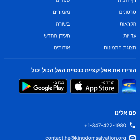
דף הבית
ספרים
סרטונים
מזמורים
הקראות
בשורה
עדויות
העידן החדש
תצוגת התמונות
אודותינו
הורידו את אפליקציית כנסיית האל הכול יכול
פנו אלינו
1-347-422-1980+
contact.he@kingdomsalvation.org