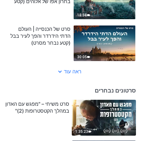
בחרון אפו של אלוהים (קטע
נבחר מסרט)
18:58
סרט של הכנסייה | העולם
הדתי הידרדר והפך לעיר בבל
(קטע נבחר מסרט)
30:05
ראה עוד
סרטונים נבחרים
סרט משיחי – "מפגש עם האדון
במהלך הקטסטרופות (2)"
1:35:23