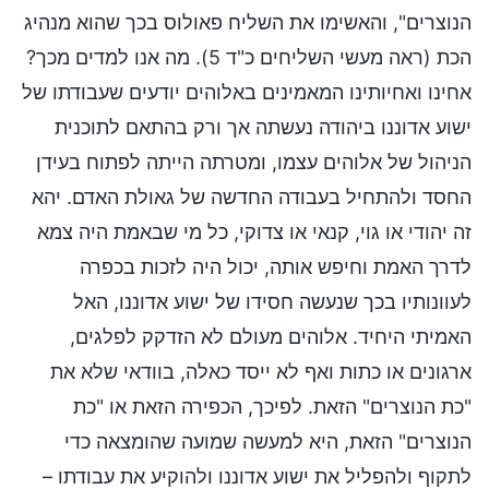
הנוצרים", והאשימו את השליח פאולוס בכך שהוא מנהיג
הכת (ראה מעשי השליחים כ"ד 5). מה אנו למדים מכך?
אחינו ואחיותינו המאמינים באלוהים יודעים שעבודתו של
ישוע אדוננו ביהודה נעשתה אך ורק בהתאם לתוכנית
הניהול של אלוהים עצמו, ומטרתה הייתה לפתוח בעידן
החסד ולהתחיל בעבודה החדשה של גאולת האדם. יהא
זה יהודי או גוי, קנאי או צדוקי, כל מי שבאמת היה צמא
לדרך האמת וחיפש אותה, יכול היה לזכות בכפרה
לעוונותיו בכך שנעשה חסידו של ישוע אדוננו, האל
האמיתי היחיד. אלוהים מעולם לא הזדקק לפלגים,
ארגונים או כתות ואף לא ייסד כאלה, בוודאי שלא את
"כת הנוצרים" הזאת. לפיכך, הכפירה הזאת או "כת
הנוצרים" הזאת, היא למעשה שמועה שהומצאה כדי
לתקוף ולהפליל את ישוע אדוננו ולהוקיע את עבודתו –