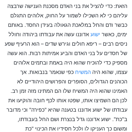
הזאת: כדי להציל את בני האדם מסכנת הענישה שרבצה
עליהם כי לא השכילו לשמור על החוק, אלוהים התגלם
כבשר ודם והחל במלאכת הגאולה בעידן החסד. באותם
ימים, כאשר
ישוע
אדוננו עשה את עבודתו ביהודה וחולל
ניסים רבים – ריפא חולים וגירש שדים – הוא הרעיף שפע
של חסדים על בני האדם והביע אמיתות רבות. הוא עשה
מספיק כדי להוכיח שהוא היה באמת ובתמים אלוהים
עצמו, שהוא היה
המשיח
כפי שנאמר בנבואות. אך
הכוהנים הגדולים, הסופרים והפרושים היהודיים לא
האמינו שהוא היה המשיח שלו הם המתינו מזה זמן רב.
לכן הם השמיצו אותו, שפטו אותו לכף חובה והוקיעו את
עבודתו של ישוע אדוננו בטענה שהיא "כפירה" וכי מדובר
ב"כת". ישוע אדוננו גדל בנצרת ושם החל בעבודתו,
ומשום כך העניקו לו ולכל חסידיו את הכינוי "כת