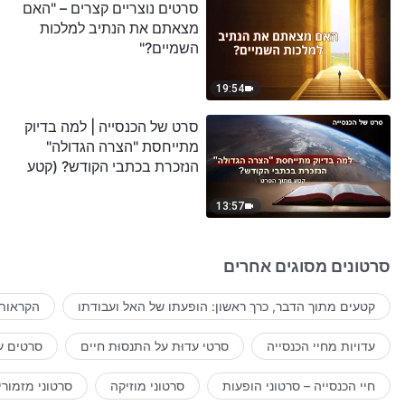
סרטים נוצריים קצרים – "האם
מצאתם את הנתיב למלכות
השמיים?"
19:54
סרט של הכנסייה | למה בדיוק
מתייחסת "הצרה הגדולה"
הנזכרת בכתבי הקודש? (קטע
נבחר מסרט)
13:57
סרטונים מסוגים אחרים
קטעים מתוך הדבר, כרך ראשון: הופעתו של האל ועבודתו
הקראות 
עדויות מחיי הכנסייה
סרטי עדוּת על התנסוּת חיים
סרטים ע
חיי הכנסייה – סרטוני הופעות
סרטוני מוזיקה
סרטוני מזמורי