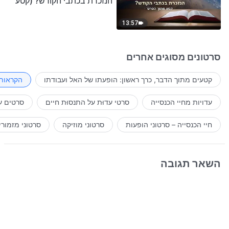
הנזכרת בכתבי הקודש? (קטע
נבחר מסרט)
13:57
סרטונים מסוגים אחרים
קטעים מתוך הדבר, כרך ראשון: הופעתו של האל ועבודתו
הקראות 
עדויות מחיי הכנסייה
סרטי עדוּת על התנסוּת חיים
סרטים ע
חיי הכנסייה – סרטוני הופעות
סרטוני מוזיקה
סרטוני מזמורי
השאר תגובה