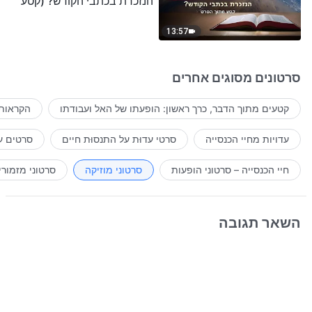
הנזכרת בכתבי הקודש? (קטע
נבחר מסרט)
13:57
סרטונים מסוגים אחרים
קטעים מתוך הדבר, כרך ראשון: הופעתו של האל ועבודתו
הקראות 
עדויות מחיי הכנסייה
סרטי עדוּת על התנסוּת חיים
סרטים ע
חיי הכנסייה – סרטוני הופעות
סרטוני מוזיקה
סרטוני מזמורי
השאר תגובה