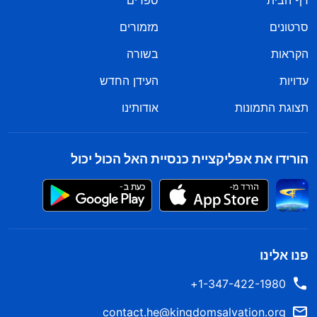
דף הבית
ספרים
סרטונים
מזמורים
הקראות
בשורה
עדויות
העידן החדש
תצוגת התמונות
אודותינו
הורידו את אפליקציית כנסיית האל הכול יכול
פנו אלינו
1-347-422-1980+
contact.he@kingdomsalvation.org