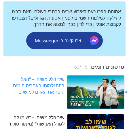
אסונות הפכו כעת לאירוע שכיח ברחבי העולם. האם תרצו
להילקח למלכות השמיים לפני האסונות הגדולים? הצטרפו
לקבוצת אונליין כדי לדון בכך ולמצוא את הדרך.
צרו קשר ב-Messenger
סרטונים דומים
63
/
115
שיר הלל משיחי – "האל
בהתגלמותו באחרית הימים
הופך את האדם למושלם
בעזרת דבריו"
5:35
שיר הלל משיחי – "שימו לב
לגורל האנושות" (מזמור סולו)