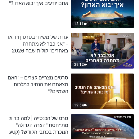
אתם יודעים איך יבוא האדון?"
13:11
עדות של משיחי בסרטון וידיאו
– "אני כבר לא מתחרה
באחרים" קולות שבח 2026
29:12
סרטים נוצריים קצרים – "האם
מצאתם את הנתיב למלכות
השמיים?"
19:54
סרט של הכנסייה | למה בדיוק
מתייחסת "הצרה הגדולה"
הנזכרת בכתבי הקודש? (קטע
נבחר מסרט)