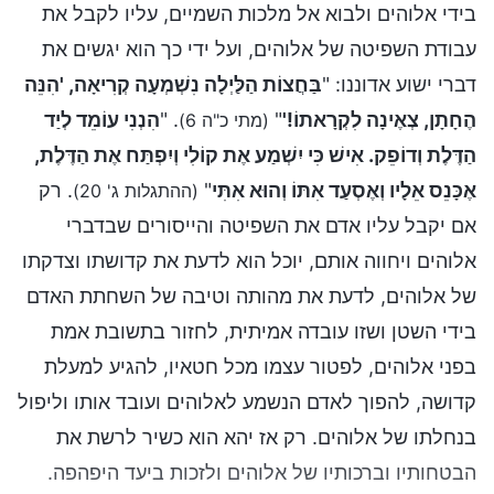
בידי אלוהים ולבוא אל מלכות השמיים, עליו לקבל את
עבודת השפיטה של אלוהים, ועל ידי כך הוא יגשים את
דברי ישוע אדוננו: "
בַּחֲצוֹת הַלַּיְלָה נִשְׁמְעָה קְרִיאָה, 'הִנֵּה
הֶחָתָן, צְאֶינָה לִקְרָאתוֹ!'
"
. "
הִנְנִי עוֹמֵד לְיַד
(מתי כ"ה 6)
הַדֶּלֶת וְדוֹפֵק. אִישׁ כִּי יִשְׁמַע אֶת קוֹלִי וְיִפְתַּח אֶת הַדֶּלֶת,
אֶכָּנֵס אֵלָיו וְאֶסְעַד אִתּוֹ וְהוּא אִתִּי
"
. רק
(ההתגלות ג' 20)
אם יקבל עליו אדם את השפיטה והייסורים שבדברי
אלוהים ויחווה אותם, יוכל הוא לדעת את קדושתו וצדקתו
של אלוהים, לדעת את מהותה וטיבה של השחתת האדם
בידי השטן ושזו עובדה אמיתית, לחזור בתשובת אמת
בפני אלוהים, לפטור עצמו מכל חטאיו, להגיע למעלת
קדושה, להפוך לאדם הנשמע לאלוהים ועובד אותו וליפול
בנחלתו של אלוהים. רק אז יהא הוא כשיר לרשת את
הבטחותיו וברכותיו של אלוהים ולזכות ביעד היפהפה.