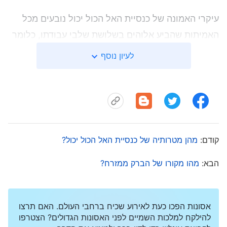
עיקרי האמונה של כנסיית האל הכול יכול נובעים מכל
האמיתות שהביע אלוהים בשלושת שלבי עבודתו, כלומר
הם נובעים מתוך דברי אלוהים שתועדו בכתבי הקודש
לעיון נוסף
ומתוך '
הדבר מופיע בבשר
'. אלוהים החל בעבודת
הושעת האנושות לאחר בריאת העולם, ותוכנית הניהול
שלו להושעת בני האדם לא תושלם עד אשר ישלים הוא
את עבודת השיפוט החל מבית האל באחרית הימים.
מתוך כל הדברים והאמיתות שביטא אלוהים בשלושת
קודם:
מהן מטרותיה של כנסיית האל הכול יכול?
שלבי העבודה, אנו מסוגלים לראות בבירור שבין אם
הבא:
מהו מקורו של הברק ממזרח?
מדובר בעבודה שעשה אלוהים בהשתמשו באדם
בתחילה, במהלך עידן החוק, או בעבודתו בשתי הפעמים
שבהן הוא התגלם כבשר ודם בעידן החסד ובעידן
אסונות הפכו כעת לאירוע שכיח ברחבי העולם. האם תרצו
המלכות, בכל המקרים מדובר באמירות ובביטויים של
להילקח למלכות השמיים לפני האסונות הגדולים? הצטרפו