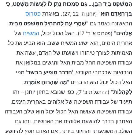
הַמִּשְׁפָּט בְּיַד הַבֵּן... גַּם סַמְכוּת נָתַן לוֹ לַעֲשׂוֹת מִשְׁפָּט, כִּי
בֶּן־הָאָדָם הוּא
"
. באיגרת
פטרוס
(יוחנן ה' 22 ,27)
הראשונה נאמר גם "
שֶׁהֲרֵי עֵת לְהַתְחִיל הַמִּשְׁפָּט מִבֵּית
אֱלֹהִים
"
. האל הכול יכול,
המשיח
של
(פטרוס א' ד' 17)
אחרית הימים, הוא ישוע המשיח ששב. הוא הביע את כל
האמיתות לצורך טיהורו וישועתו של האדם, עשה את
עבודת השפיטה החל מבית האל והגשים במלואן את
הנבואות שבכתבי הקודש. '
הדבר מופיע בבשר
' מפי
האל הכול יכול הוא הדברים "
מַה שֶּׁהָרוּחַ אוֹמֶרֶת
לַקְּהִלּוֹת
"
, כפי שנובא בחזון יוחנן – זהו
(ההתגלות ב' 7)
תיעוד של עבודת השפיטה של אלוהים באחרית הימים.
עבודת השפיטה שעושה האל הכול יכול הוא שלב העבודה
האחרון בדרך להושעת אלוהים את האנושות, וזהו גם
השלב המשמעותי והחיוני ביותר. אם האדם חפץ להיוושע