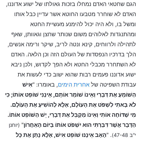
הגם שחטאי האדם נמחלו בזכות גאולתו של ישוע אדוננו,
האדם לא שוחרר מטבעו החוטא אשר עדיין כבל אותו
ומשל בו, ולא היה יכול להימנע מעשיית החטא
ומהתנגדות לאלוהים משום שנותר שחצן וגאוותן, שאף
לתהילה ולרווחים, קינא ונטה לריב, שיקר ורימה אנשים,
הלך בדרכיו הנפסדות של העולם הזה וכן הלאה. האדם
לא השתחרר מכבלי החטא ולא הפך לקדוש, ולכן ניבא
ישוע אדוננו פעמים רבות שהוא ישוב כדי לעשות את
עבודת השפיטה של
אחרית הימים
, באומרו: "
אִישׁ
הַשּׁוֹמֵעַ אֶת דְּבָרַי וְאֵינוֹ שׁוֹמֵר אוֹתָם, אֵינֶנִּי שׁוֹפֵט אוֹתוֹ; כִּי
לֹא בָּאתִי לִשְׁפֺּט אֶת הָעוֹלָם, אֶלָּא לְהוֹשִׁיעַ אֶת הָעוֹלָם.
מִי שֶׁדּוֹחֶה אוֹתִי וְאֵינוֹ מְקַבֵּל אֶת דְּבָרַי, יֵשׁ הַשּׁוֹפֵט אוֹתוֹ.
הַדָּבָר אֲשֶׁר דִּבַּרְתִּי הוּא יִשְׁפֺּט אוֹתוֹ בַּיּוֹם הָאַחֲרוֹן
"
(יוחנן
. "
הָאָב אֵינֶנּוּ שׁוֹפֵט אִישׁ, אֶלָּא נָתַן אֶת כָּל
י"ב 47-48)