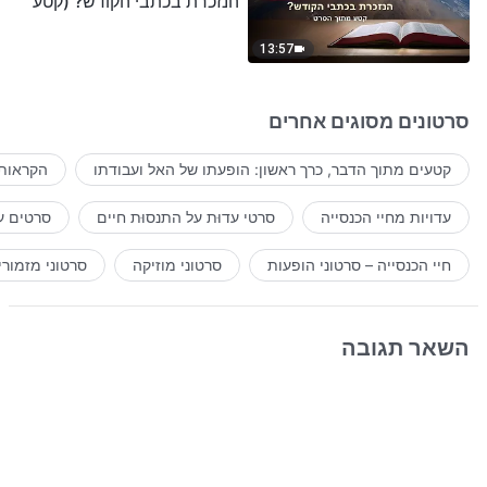
הנזכרת בכתבי הקודש? (קטע
נבחר מסרט)
13:57
סרטונים מסוגים אחרים
קטעים מתוך הדבר, כרך ראשון: הופעתו של האל ועבודתו
הקראות 
עדויות מחיי הכנסייה
סרטי עדוּת על התנסוּת חיים
סרטים ע
חיי הכנסייה – סרטוני הופעות
סרטוני מוזיקה
סרטוני מזמורי
השאר תגובה