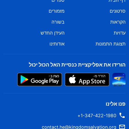
דף הבית
ספרים
סרטונים
מזמורים
הקראות
בשורה
עדויות
העידן החדש
תצוגת התמונות
אודותינו
הורידו את אפליקציית כנסיית האל הכול יכול
פנו אלינו
1-347-422-1980+
contact.he@kingdomsalvation.org