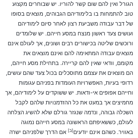
הגורל ואין להם שום קשר להוריו. יש שבוחרים מקצוע
טוב להתמחות בו בלימודיהם הגבוהים, מוצאים בסופו
של דבר עבודה משביעת רצון לאחר סיום לימודיהם
ועושים צעד ראשון מנצח במסע חייהם. יש שלומדים
ורוכשים שליטה בכישורים רבים ושונים, אך לעולם אינם
מוצאים עבודה המתאימה להם ואינם מוצאים את
מקומם, וודאי שאין להם קריירה. בתחילת מסע חייהם,
הם מוצאים את עצמם מתוסכלים בכול צעד שהם עושים,
רדופי בעיות, האפשרויות העומדות בפניהם עגומות
וחייהם אפופים אי-ודאות. יש ששוקדים על לימודיהם, אך
מחמיצים אך במעט את כל ההזדמנויות שלהם לקבל
השכלה גבוהה, ונדמה שנגזר גורלם שלא להשיג הצלחה
לעולם, כששאיפתם הראשונה במסע חייהם נמוגה
[ב]
באוויר. כשהם אינם יודעים
אם הדרך שלפניהם ישרה