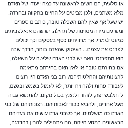
או סלעית, הם חשים לראשונה עד כמה ייעודו של האדם
מלא משתנים, ולכן מביטים על החיים בתקווה ובחרדה.
יש שעל אף שאין להם השכלה טובה, כותבים ספרים
ומשיגים מידה מסוימת של תהילה. יש שהם אנאלפביתים
כמעט לגמרי, אך מרוויחים כסף בעסקים וכך יכולים
לפרנס את עצמם... העיסוק שהאדם בוחר, הדרך שבה
הוא מתפרנס: האם יש לבני האדם שליטה על השאלה,
אם בחירתם טובה או לא? האם בחירתם מתאימה
לרצונותיהם והחלטותיהם? רוב בני האדם היו רוצים
לעבודה פחות ולהרוויח יותר, לא לעמול בשמש ובגשם,
להתלבש יפה, לזהור ולנצנץ בכול מקום, להתנשא גבוה
מעל אחרים, ולהביא כבוד לאבותיהם. רצונותיהם של בני
האדם כה מושלמים, אך כשבני אדם עושים את צעדיהם
הראשונים במסע חייהם, הם מתחילים להבין בהדרגה,