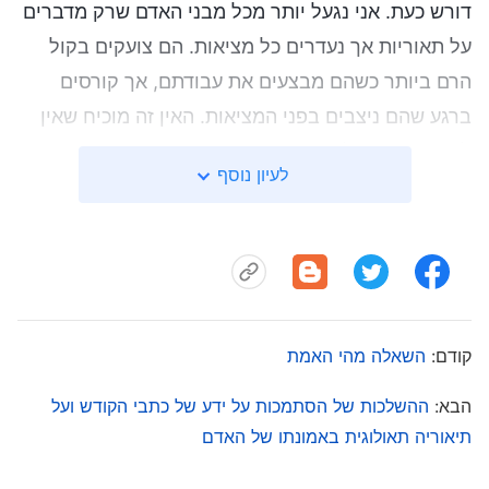
דורש כעת. אני נגעל יותר מכל מבני האדם שרק מדברים
על תאוריות אך נעדרים כל מציאות. הם צועקים בקול
הרם ביותר כשהם מבצעים את עבודתם, אך קורסים
ברגע שהם ניצבים בפני המציאות. האין זה מוכיח שאין
לבני האדם האלה שום מציאות? תהיה אשר תהיה
לעיון נוסף
עוצמתם של הרוח והגלים, אם אתה מסוגל להישאר יציב
מבלי ששמץ ספק יחלחל לדעתך, ואם אתה יכול לעמוד
איתן וחף מהכחשה אפילו כשלא נותר אף אחד אחר, זו
הוכחה שיש לך הבנה אמיתית ושאתה באמת מחזיק
במציאות.
קודם:
השאלה מהי האמת
הדבר, כרך ראשון: הופעתו של אלוהים ועבודתו, רק הנהגת
האמת היא החזקה במציאות
הבא:
ההשלכות של הסתמכות על ידע של כתבי הקודש ועל
תיאוריה תאולוגית באמונתו של האדם
דרישתו של אלוהים מהאדם אינה שיהיה מסוגל רק לדבר