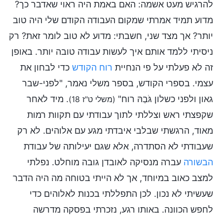
להרגיש מעט אשמה: האם באמת היה ראוי שאדבר כך?
מדוע תמיד אמרתי שמקום העבודה הקודם שלי היה טוב
יותר? אך מצד שני, חשבתי: מדוע לא טוב לומר זאת? רק
ניסיתי ללמד אותם איך לעשות עבודה טובה יותר. באופן
זה לא פעלתי על פי הנחיית
רוח הקודש
כדי לבחון את
עצמי. בספרי הקודש, בספר משלי נאמר, "לפני-שבר
גאון ולפני כשלון גֹּבַהּ רוח"
. מיד לאחר
(משלי ט"ז 18)
שקפצתי ראש וצללתי לתוך עבודתי עם תקוות רמות
מאוד, הרגשתי שבלבי איבדתי מגע עם אלוהים. לא רק
שעבודתי לא הסתדרה, אלא שגם יעילותה של עבודת
הבשורה
עברה מנסיקה לאובדן גובה מוחלט. נפלתי
למצב כאוב במיוחד, אך לא הייתי בטוחה מה היה הדבר
שעשיתי לא נכון. לכן התפללתי בכנות לאלוהים כדי
לחפש הכוונה. באותו רגע, נזכרתי בפסקה מדרשה