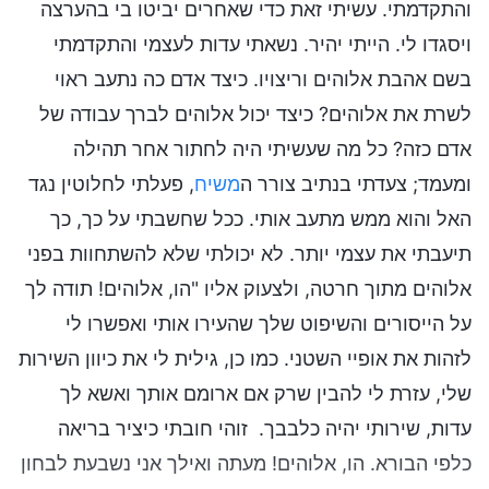
והתקדמתי. עשיתי זאת כדי שאחרים יביטו בי בהערצה
ויסגדו לי. הייתי יהיר. נשאתי עדות לעצמי והתקדמתי
בשם אהבת אלוהים וריצויו. כיצד אדם כה נתעב ראוי
לשרת את אלוהים? כיצד יכול אלוהים לברך עבודה של
אדם כזה? כל מה שעשיתי היה לחתור אחר תהילה
ומעמד; צעדתי בנתיב צורר ה
משיח
, פעלתי לחלוטין נגד
האל והוא ממש מתעב אותי. ככל שחשבתי על כך, כך
תיעבתי את עצמי יותר. לא יכולתי שלא להשתחוות בפני
אלוהים מתוך חרטה, ולצעוק אליו "הו, אלוהים! תודה לך
על הייסורים והשיפוט שלך שהעירו אותי ואפשרו לי
לזהות את אופיי השטני. כמו כן, גילית לי את כיוון השירות
שלי, עזרת לי להבין שרק אם ארומם אותך ואשא לך
עדות, שירותי יהיה כלבבך. זוהי חובתי כיציר בריאה
כלפי הבורא. הו, אלוהים! מעתה ואילך אני נשבעת לבחון