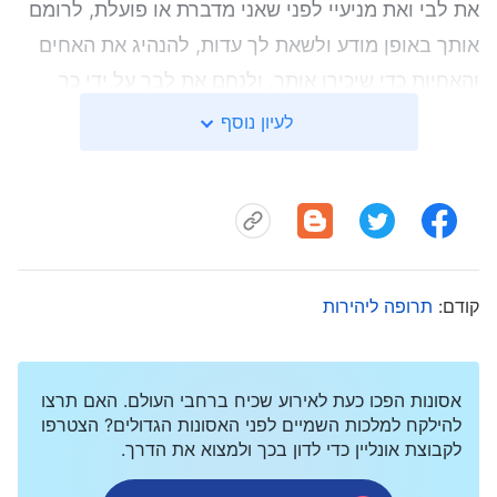
את לבי ואת מניעיי לפני שאני מדברת או פועלת, לרומם
אותך באופן מודע ולשאת לך עדות, להנהיג את האחים
והאחיות כדי שיכירו אותך, ולנחם את לבך על ידי כך
שאהיה מישהי שמחזיקה באמת ובאנושיות".
לעיון נוסף
קודם:
תרופה ליהירות
אסונות הפכו כעת לאירוע שכיח ברחבי העולם. האם תרצו
להילקח למלכות השמיים לפני האסונות הגדולים? הצטרפו
לקבוצת אונליין כדי לדון בכך ולמצוא את הדרך.