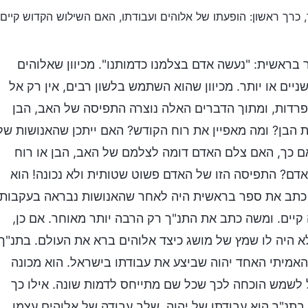
 כרך ראשון: הופעתו של אלוהים ועבודתו, האם השילוש הקדוש קיים
בראשית: "נעשה אדם בצלמנו כדמותנו". מכיוון שאלוהים
יים או יותר. מכיוון שהוא השתמש בלשון רבים, אין רק אל
פרדות, ומתוך הדברים האלה נוצרה התפיסה של האב, הבן
ת הבן? ומה מאפיין את רוח הקודש? האם ייתכן שהאנושות של
אם כך, האם צלם האדם דומה לצלמם של האב, הבן או רוח
אדם? התפיסה הזו של האדם פשוט שטותית ולא נכונה! הוא
ה כתב את ספר בראשית היה לאחר שהאנושות נבראה בעקבות
יים. ומשה כתב את התנ"ך רק הרבה יותר מאוחר. אם כן,
א היה לו שמץ של מושג כיצד אלוהים ברא את העולם. בתנ"ך
האמיתי האחד יהוה שביצע את עבודתו בישראל. הוא מכונה
 לשמש הוכחה לכך שכל שם מתייחס לדמות שונה. אילו כך
 בתנ"ך הוא עבודתו של יהוה, שלב עבודה של אלוהים עצמו