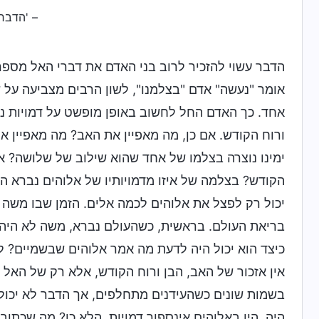
– 'הדבר,
הדבר עשוי להזכיר לרוב בני האדם את דברי האל מספר 
אומר "נעשה" אדם "בצלמנו", לשון הרבים מצביעה על שנ
אחד. כך האדם החל לחשוב באופן מופשט על דמויות נ
ורוח הקודש. אם כן, מה מאפיין את האב? מה מאפיין א
ימינו נוצרה בצלמו של אחד שהוא שילוב של שלושה? 
הקודש? בצלמה של איזו מדמויותיו של אלוהים נברא ה
יכול רק לפצל את אלוהים לכמה אלים. הזמן שבו מש
בריאת העולם. בראשית, כשהעולם נברא, משה לא היה ק
כיצד הוא יכול היה לדעת מה אמר אלוהים שבשמיים? ל
אין אזכור של האב, הבן ורוח הקודש, אלא רק של האל 
בשמות שונים כשהעידנים מתחלפים, אך הדבר לא יכול
היה, היו באלוהים אינספור דמויות, הלא כן? מה שכתוב