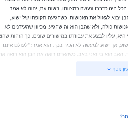
הכל היה כדברו ונעשה כמצוותו. בשום עת, יהוה לא אמר
ן יבוא לגאול את האנושות. כשהגיעה תקופתו של ישוע,
שות כולה, ולא שהבן הוא זה שהגיע. מכיוון שהעידנים לא
היא, עליו לבצע את עבודתו במישורים שונים. כך הזהות שהוא
שוע, אך ישוע למעשה לא הכיר בכך. הוא אמר: "לעולם איננו
ד. האב הוא בי ואני באב. כשהאדם רואה את הבן הוא רואה את
בבן, הם רוח אחת שלא נחלקת לדמויות שונות. כשהאדם מנסה
יון נוסף
רדות וכן משום הקשר בין האב, הבן והרוח. כשהאדם מדבר
 כן? האדם אף מדרג את הדמויות במקום הראשון, השני
ות להתייחסות ושלחלוטין לא מציאותיות! אם שואלים אותו:
ש – האב, הבן ורוח הקודש – האל האמיתי האחד. אם שואלים
שמיים. הוא אחראי על הכל והוא אדון השמיים." "אם כך, האם
תר?
"מיהו הבן?" הוא אומר שישוע הוא הבן כמובן. "אם כן, מהו
ד למרים בעקבות עיבור מרוח הקודש." אם כך, גם הוא רוח