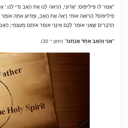
"אָמַר לוֹ פִילִיפּוֹס: 'אֲדוֹנִי, הַרְאֵה לָנוּ אֶת הָאָב וְדַי לָנוּ.' אָמַר
פִילִיפּוֹס? הָרוֹאֶה אוֹתִי רָאָה אֶת הָאָב, וּמַדּוּעַ אַתָּה אוֹמֵר 'ה
הַדְּבָרִים שֶׁאֲנִי אוֹמֵר לָכֶם אֵינֶנִּי אוֹמֵר אוֹתָם מֵעַצְמִי; הָאָב 
"
אֲנִי וְהָאָב אֶחָד אֲנַחְנוּ
"
.
(יוחנן י' 30)