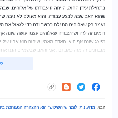
בתחילת עידן החוק. הייתה זו עבודתו של אלוהים, שבה 
שהוא האב שבא לבצע עבודה, והוא מעולם לא ניבא שהב
נאמר רק שאלוהים התגלם כבשר ודם כדי לגאול את האנו
דומים זה לזה ושהעבודה שאלוהים עצמו עושה שונה אף 
מייצג שונה אף היא. האדם מאמין שיהוה הוא אביו של י
מובחנים זה מזה כאב ובן. אני והאב שבשמיים הננו אח
האב שבשמיים." בסופו של דבר, בין שמדובר באב או 
לע
להסביר, העניינים מסתבכים משום תפיסת הדמויות הנפ
על דמויות שונות, הדבר הופך את אלוהים לחומרי, הלא
והשלישי. כל אלה אינן אלא תפיסות של האדם שלא ראוי
"כמה אלים יש?" הוא אומר שאלוהים הוא השילוש הקדו
בשנית: "מיהו האב?" הוא אומר: "האב הוא רוח האל שב
הבא:
מדוע ניתן לומר ש"השילוש" הוא ההצהרה המגוחכת ביו
יהוה הוא הרוח?" הוא אומר: "כן!" אם שואלים אותו אז, 
סיפורו של ישוע? מאין הוא בא?" הוא אומר, "ישוע נול