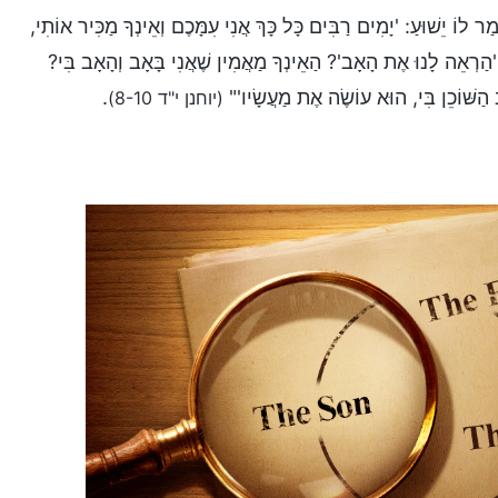
 לוֹ יֵשׁוּעַ: 'יָמִים רַבִּים כָּל כָּךְ אֲנִי עִמָּכֶם וְאֵינְךָ מַכִּיר אוֹתִי,
ַרְאֵה לָנוּ אֶת הָאָב'? הַאֵינְךָ מַאֲמִין שֶׁאֲנִי בָּאָב וְהָאָב בִּי?
הַשּׁוֹכֵן בִּי, הוּא עוֹשֶׂה אֶת מַעֲשָׂיו'"
.
(יוחנן י"ד 8-10)