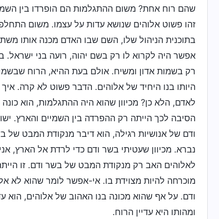
שהם רוח אחת? משום ההתגלמות הם הופרדו בין השמיים
זהו פשוט אלוהים שנושא עדות על עצמו. משום התחלפו
בתוכנית הניהול שלו, השם שבו האדם מכנה אותו משתנ
אפשר היה לקרוא לו רק בשם יהוה, רועה בני ישראל. 
רק בשמות אדון ומשיח. אולם בעת ההיא, הרוח שבשמיי
היותו בנו היחיד של אלוהים. הדבר פשוט לא קרה. איך י
לאדם, הלא כן? מכיוון שהוא היה ההתגלמות, הוא כונה 
הסיבה לכך הייתה רק ההפרדה בין השמיים והארץ. ישו
ודם של אנושיות רגילה, הוא דיבר מנקודת המבט של בש
נברא. מכיוון שעטיתי בשר ודם כדי לרדת אל הארץ, אני
לאלוהים האב רק מנקודת המבט של בשר ודם. זו הייתה
מוכרחה להיות מצוידת בו. אי-אפשר לומר שהוא לא א
ודם. על אף שהוא מכונה בנו האהוב של אלוהים, הוא עד
ומהותו היא עדיין הרוח.