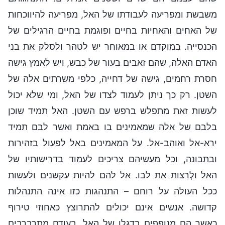
משבשת ומפריעה לעבודתו של האל, מפריעה להיווכחות
של האחים והאחיות בחיים ופוגמת בחיים הרגילים של
הכנסייה. במוקדם או במאוחר יש לטהר ולסלק את בני
האדם האלה, שהם זאבים בעור של כבש, ויש לאמץ גישה
חסרת רחמים, גישה של דחייה, כלפי משרתים אלה של
השטן. רק כך ניתן לעמוד לצדו של האל, ומי שלא יכול
לעשות זאת מתפלש ברפש עם השטן. האל תמיד שוכן
בלבם של אלה שמאמינים בו באמת ואשר לבם תמיד
ירא-אל ואוהב-אל. על המאמינים באל לפעול בזהירות
ובתבונה, וכל מעשיהם צריכים לעמוד בדרישותיו של
האל ולְרַצות את לבו. אל להם להיות עקשנים ולעשות
ככל העולה על רוחם – התנהגות כזו אינה התנהלות
קדושה. אנשים אינם יכולים להתרוצץ כאחוזי טירוף
כאשר הם מנופפים בדגלו של האל, בעודם מתרברבים