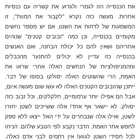
את הכנסייה הזו לגמרי ולגדוע את קשריה עם כנסיות
אחרות. מעשה כזה נקרא "לקבור את המוות"; זו
המשמעות של לדחות את השטן. אם יש מספר נחשים
מקומיים בכנסייה, וכן כמה "זבובים קטנים" שנוהים
אחריהם ושאין להם כל יכולת הבחנה, ואם האנשים
בכנסייה כזו עדיין לא יכולים להתנער מהכבלים
ומהמניפולציות של הנחשים האלה אחרי שראו את
האמת, הרי שהשוטים האלה יסולקו בסופו של דבר.
ייתכן שהזבובים הקטנים האלה לא עשו שום מעשה איום,
אבל הם אפילו יותר ערמומיים, חלקלקים, וכל זבוב כזה
יסולק. לא יישאר אף אחד! אלה ששייכים לשטן יחזרו
לשטן, ואילו אלה שנבחרים על ידי האל ייצאו ללא ספק
לחפש אחר האמת. הדבר נקבע לפי הטבע שלהם. הניחו
לכל חסידי השטן לגווע! אין רחמים לבני אדם כאלה.