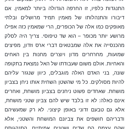
התנגדות כלפיו, זו החרפה הגדולה ביותר למאמין. אם
דיבורו והתנהלותו של מאמין תמיד מרושלים ובלתי
מאופקים כמו אלה של הכופרים, הרי שמאמין כזה אפילו
מרושע יותר מכופר – הוא שד טיפוסי. צריך היה לסלק
מהכנסייה את אלה שמבטאים דברי ארס וזדון, מפיצים
שמועות, מחרחרים מדון ויוצרים מחנות בין האחים
והאחיות. אולם משום שעבודתו של האל נמצאת בתקופה
שונה, בני האדם האלה מוגבלים, כיוון שנגזר עליהם
להיות מסולקים. כל מי שהשטן השחית אותו ניחן בצביון
מושחת. שאחדים פשוט ניחנים בצביון מושחת, ואחרים
אינם כאלה: לא זו בלבד שיש להם צביון שטני מושחת,
אלא גם טבעם זדוני באופן קיצוני. לא רק שמעשיהם
ודבריהם חושפים את צביונם המושחת והשטני, אלא
שהם עצמם הם שדים ושטנים אמיתיים. התנהגותם