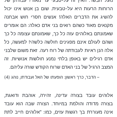
מעל הבשר. האין זה על-טבעי עד מאוד? עבודתן של
הרוחות הרעות היא על-טבעית. שום בן אנוש אינו יכול
להשיג את הדברים האלה! אנשים חסרי חוש אבחנה
מקנאים מאוד כשהם רואים בני אדם כאלה: הם אומרים
שאמונתם באלוהים עזה כל כך, שאמונתם עצומה כל כך
ושהם לעולם אינם מפגינים חולשה כלשהי! למעשה, כל
אלה הנן ראיות לעבודתה של רוח רעה. זאת משום שלבני
אדם רגילים יש באופן בלתי נמנע חולשות אנושיות. זה
המצב הרגיל של בני האדם שרוח הקודש שורה עליהם.
– הדבר, כרך ראשון: הופעתו של האל ועבודתו, נוהג (4)
אלוהים עובד בצורה עדינה, זהירה, אוהבת ודואגת,
בצורה מדודה והולמת במיוחד. הצורה שבה הוא עובד
אינה מעוררת בך רגשות עזים, כמו: "אלוהים חייב לתת