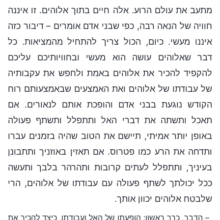
מתעב את עולם הרוע. אלה חיים בתוך אלוהים. זו איננה
חוויה של הנאה רבה, כפי שבני אדם אומרים – דיבור כזה
איננו מעשי. כיום, הכול צריך להתחיל מהמציאות. כל
דבר שאלוהים עושה הוא מעשי ובחוויותיכם עליכם
להקפיד להכיר את אלוהים באמת ולחפש את עקבותיה
של עבודתו של אלוהים ואת האמצעים שבאמצעותם רוח
הקודש נוגעת בבני אדם והופכת אותם לנאורים. אם
תאכל ותשתה את דברי האל ותתפלל ותשתף פעולה
באופן יותר אמיתי, תיישם את הטוב שהיה בזמנים עברו
ותדחה את הרע כמו פטרוס. אם תאזין באוזניך ותתבונן
בעיניך, ותתפלל לעתים קרובות ותהרהר בלבך ותעשה
ככל יכולתך לשתף פעולה עם עבודתו של אלוהים, הרי
שלבטח אלוהים יכוון אותך.
– הדבר, כרך ראשון: הופעתו של האל ועבודתו, כיצד להכיר את