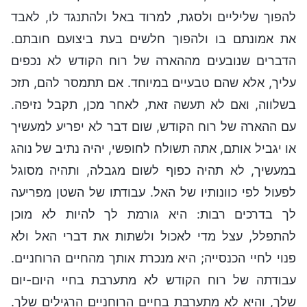
להפוך שליליים ולסגת, למרוד באל ולהתנגד לו, לאבד
את אמונתם בו ולהפוך חלשים בעת ביצועם חובתם.
הדברים שנובעים מההארה של רוח הקודש לא נכפים
עליך, אלא שהם טבעיים במיוחד. אם תתמסר להם, תזכ
בשלווה, ואם לא תעשה זאת, לאחר מכן, תקבל נזיפה.
עם ההארה של רוח הקודש, שום דבר לא יפריע למעשיך
או יגביל אותם, אתה תשולח לחופשי, יהיה נתיב של נוהג
במעשיך, לא תהיה כפוף לשום מגבלה, ותהיה מסוגל
לפעול לפי כוונותיו של האל. עבודתו של השטן מפריעה
לך בדרכים רבות: היא גורמת לך להיות לא מוכן
להתפלל, עצל מדי לאכול ולשתות את דברי האל ולא
פנוי לחיי הכנסייה; היא מנכרת אותך מהחיים הרוחניים.
עבודתה של רוח הקודש לא מתערבת בחיי היום-יום
שלך, והיא לא מתערבת בחיים הרוחניים הרגילים שלך.