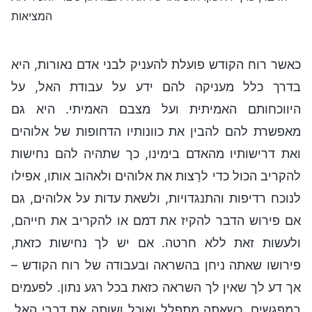
המציאות
כאשר רוח הקודש פועלת להעניק לבני אדם נאורות, היא
בדרך כלל מעניקה להם ידע על עבודת האל, על
היווכחותם האמיתית ועל מצבם האמיתי. היא גם
מאפשרת להם להבין את כוונותיו הדחופות של אלוהים
ואת דרישותיו מהאדם בימינו, כך שתהיה להם נחישות
להקריב הכול כדי לרַצות את אלוהים ולאהוב אותו, אפילו
לנוכח רדיפות והתנגדויות, ולשאת עדות על אלוהים, גם
אם פירוש הדבר להקיז את דמם או להקריב את חייהם,
ולעשות זאת ללא חרטה. אם יש לך נחישות כזאת,
פירושו שאתה ניחן בהשראה ובעבודה של רוח הקודש –
אך דע לך שאין לך השראה כזאת בכל רגע נתון. לפעמים
במפגשים, כשאתה מתפלל ואוכל ושותה את דברי האל,