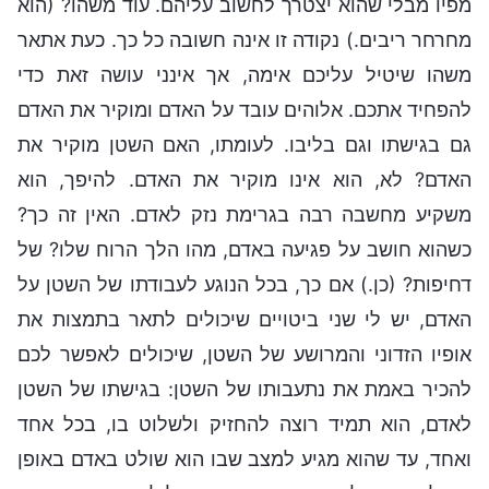
מפיו מבלי שהוא יצטרך לחשוב עליהם. עוד משהו? (הוא
מחרחר ריבים.) נקודה זו אינה חשובה כל כך. כעת אתאר
משהו שיטיל עליכם אימה, אך אינני עושה זאת כדי
להפחיד אתכם. אלוהים עובד על האדם ומוקיר את האדם
גם בגישתו וגם בליבו. לעומתו, האם השטן מוקיר את
האדם? לא, הוא אינו מוקיר את האדם. להיפך, הוא
משקיע מחשבה רבה בגרימת נזק לאדם. האין זה כך?
כשהוא חושב על פגיעה באדם, מהו הלך הרוח שלו? של
דחיפות? (כן.) אם כך, בכל הנוגע לעבודתו של השטן על
האדם, יש לי שני ביטויים שיכולים לתאר בתמצות את
אופיו הזדוני והמרושע של השטן, שיכולים לאפשר לכם
להכיר באמת את נתעבותו של השטן: בגישתו של השטן
לאדם, הוא תמיד רוצה להחזיק ולשלוט בו, בכל אחד
ואחד, עד שהוא מגיע למצב שבו הוא שולט באדם באופן