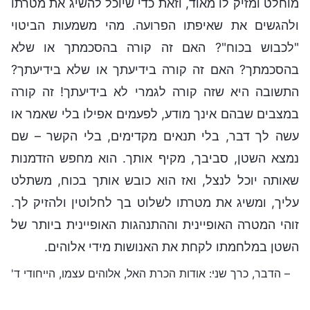
מוחלט ומזיק לו מאוד, וזאת כדי שיוכל להשיג את מטרתו
ולהגשים את שאיפתו הפרועה. מהי משמעות הביטוי
"לכבוש בכוח"? האם זה קורה בהסכמתך או שלא
בהסכמתך? האם זה קורה בידיעתך או שלא בידיעתך?
התשובה היא שזה קורה לגמרי לא בידיעתך! זה קורה
במצבים שבהם אינך מודע, לפעמים אפילו בלי שאמר או
עשה לך דבר, בלי תנאים מקדימים, בלי הקשר – שם
נמצא השטן, סביבך, מקיף אותך. הוא מחפש הזדמנות
שאותה יוכל לנצל, ואז הוא כובש אותך בכוח, משתלט
עליך, ומשיג את מטרתו לשלוט בך לחלוטין ולהזיק לך.
זוהי המטרה האופיינית וההתנהגות האופיינית ביותר של
השטן במלחמתו לקחת את האנושות מידי אלוהים.
– הדבר, כרך שני: אודות הכרת האל, אלוהים עצמו, הייחודי ד'