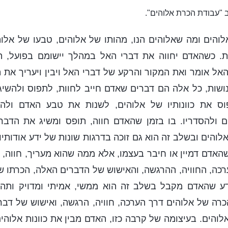
 "עבודת הכרת אלוהים".
לוהים ומה שאלוהים הנו, מהותו של אלוהים, טבעו של אלוה
ות. כשהאדם יחווה את דברי האל במהלך יישומם בפועל, ה
ל אומר ואת המקור והרקע של דברי האל ויבין ויעריך את
ושות, כל אלה הם דברים שאדם חייב לחוות, לתפוס ולהשי
וס את כוונותיו של אלוהים, לשנות את טבע האדם ולהי
ם ולהסדריו. בו בזמן שהאדם חווה, תופס ומשיג את הדבר
והים ובשלב זה הוא גם זוכה בדרגות שונות של ידע אודותיו.
האדם דמיין או חיבר בעצמו, אלא ממה שהוא מעריך, חווה,
כה, החוויה, ההרגשה, והאישוש של הדברים האלה, הכרתו 
דע שהאדם מקבל בשלב זה הוא ממשי, אמיתי ומדויק ותה
רה של אלוהים דרך הערכה, חוויה, הרגשה, ואישוש של דברי
לוהים. בעיצומה של קרבה כזו, האדם מבין את כוונות אלוהי