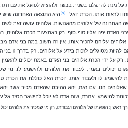
 על מנת להתגלם בשנית בבשר ולהוציא לפועל את עבודתו בא
[א]
תו ולראות אותו. הכרת האל
היא התוצאה האחרונה שיש לה
שה האחרונה של אלוהים מהאנושות. אלוהים עושה זאת לשם ע
בני האדם יפנו אליו סוף-סוף. רק באמצעות הכרת אלוהים, בנ
 אלוהים עליהם להכיר אותו. אין זה חשוב במה בני אדם מבק
ם להיות מסוגלים לזכות בידע על אלוהים. רק בדרך זו בני ה
. רק על ידי הכרת אלוהים בני האדם באמת יכולים להאמין ב
אדם יכולים באמת לעבוד את אלוהים ולהישמע לו. מי של
ת להישמע לו ולעבוד אותו. הכרת האל כוללת את הכרת טב
שאלוהים הנו. עם זאת, יהא ההיבט שהאדם מכיר אשר יהא,
ונות להישמע. אחרת, שום אדם לא יוכל להישאר חסיד אל עד
ך ראשון: הופעתו של אלוהים ועבודתו, רק מי שמכיר את אלוהים יכול