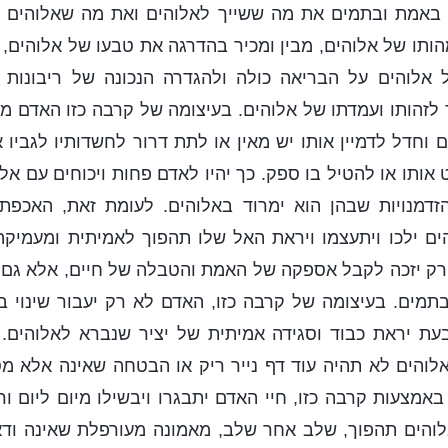
 באמת ובתמים את מה ששייך לאלוהים ואת מה שאלוהים הנ
תו של אלוהים, מבין ומכיר בהדרגה את טבעו של אלוהים, 
ל אלוהים על הבריאה כולה ולהגדרה הנכונה של ריבונות ז
לזהותו ועמדתו של אלוהים. בעיצומה של קרבה כזו האדם מ
 וחדל לדמיין אותו יש מאין או לתת דרור לחשדותיו לגביו א
 אותו או להטיל בו ספק. כך יהיו לאדם פחות ויכוחים עם אל
זדמנויות שבהן הוא ימרוד באלוהים. לעומת זאת, האכפת
הים ילכו ויתעצמו ויראת האל שלו תהפוך לאמיתית ומעמיקה
רק יזכה לקבל אספקה של האמת והטבלה של חיים, אלא גם 
מים. בעיצומה של קרבה כזו, האדם לא רק יעבור שינוי בט
עת יראת כבוד וסגידה אמיתית של יציר שנברא לאלוהים. 
לוהים לא תהיה עוד דף נייר ריק או הבטחה שאינה אלא מס
 באמצעות קרבה כזו, חיי האדם יתבגרו ויבשילו מיום ליום ו
לוהים תהפוך, שלב אחר שלב, מאמונה מעורפלת שאינה ודאי