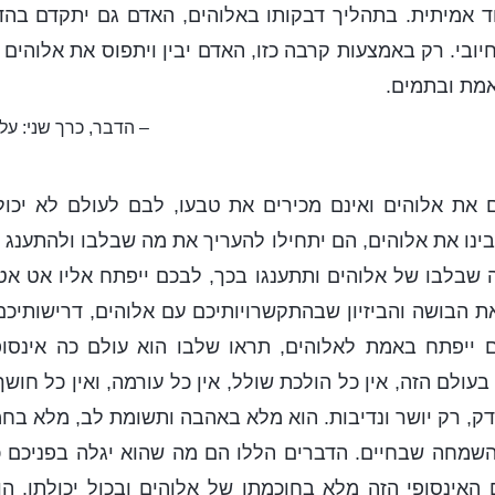
וד אמיתית. בתהליך דבקותו באלוהים, האדם גם יתקדם בה
יובי. רק באמצעות קרבה כזו, האדם יבין ויתפוס את אלוהים 
אמת ובתמים.
– הדבר, כרך שני: ע
 את אלוהים ואינם מכירים את טבעו, לבם לעולם לא יכול 
נו את אלוהים, הם יתחילו להעריך את מה שבלבו ולהתענג בכ
 שבלבו של אלוהים ותתענגו בכך, לבכם ייפתח אליו אט אט
את הבושה והביזיון שבהתקשרויותיכם עם אלוהים, דרישותיכ
ם ייפתח באמת לאלוהים, תראו שלבו הוא עולם כה אינסופי
עולם הזה, אין כל הולכת שולל, אין כל עורמה, ואין כל חושך 
דק, רק יושר ונדיבות. הוא מלא באהבה ותשומת לב, מלא בחמ
השמחה שבחיים. הדברים הללו הם מה שהוא יגלה בפניכם
 האינסופי הזה מלא בחוכמתו של אלוהים ובכול יכולתו. 