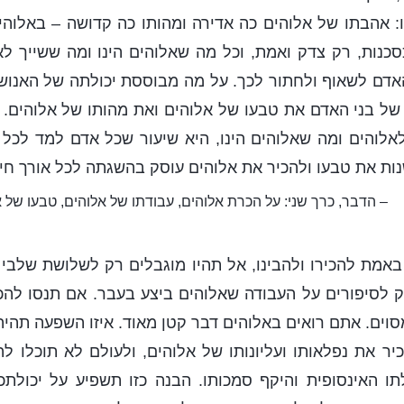
: אהבתו של אלוהים כה אדירה ומהותו כה קדושה – באלוהים
סכנות, רק צדק ואמת, וכל מה שאלוהים הינו ומה ששייך ל
 האדם לשאוף ולחתור לכך. על מה מבוססת יכולתה של האנוש
ל בני האדם את טבעו של אלוהים ואת מהותו של אלוהים. ל
אלוהים ומה שאלוהים הינו, היא שיעור שכל אדם למד לכל או
ת את טבעו ולהכיר את אלוהים עוסק בהשגתה לכל אורך חייו
– הדבר, כרך שני: על הכרת אלוהים, עבודתו של אלוהים, טבעו של א
אמת להכירו ולהבינו, אל תהיו מוגבלים רק לשלושת שלבי 
ק לסיפורים על העבודה שאלוהים ביצע בעבר. אם תנסו להכיר
וים. אתם רואים באלוהים דבר קטן מאוד. איזו השפעה תהיה
יר את נפלאותו ועליונותו של אלוהים, ולעולם לא תוכלו ל
ולתו האינסופית והיקף סמכותו. הבנה כזו תשפיע על יכול