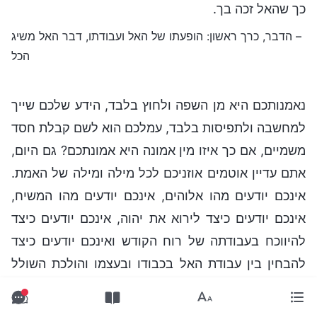
כך שהאל זכה בך.
– הדבר, כרך ראשון: הופעתו של האל ועבודתו, דבר האל משיג
הכל
נאמנותכם היא מן השפה ולחוץ בלבד, הידע שלכם שייך
למחשבה ולתפיסות בלבד, עמלכם הוא לשם קבלת חסד
משמיים, אם כך איזו מין אמונה היא אמונתכם? גם היום,
אתם עדיין אוטמים אוזניכם לכל מילה ומילה של האמת.
אינכם יודעים מהו אלוהים, אינכם יודעים מהו המשיח,
אינכם יודעים כיצד לירוא את יהוה, אינכם יודעים כיצד
להיווכח בעבודתה של רוח הקודש ואינכם יודעים כיצד
להבחין בין עבודת האל בכבודו ובעצמו והולכת השולל
של בני האדם. אתם יודעים רק לגנות כל דבר אמת
שאומר אלוהים שאינו עולה בקנה אחד עם מחשבותיכם.