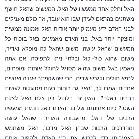
האל וחלק אחד ממעשיו של האל. המעשים שהאל חושף
משתנים בהתאם לעידן שבו הוא עובד, אך כולם מעניקים
לבני האדם ידע מעמיק יותר אודות האל ואמונה ממשית
ומוצקה יותר באל. בני האדם מאמינים באל בזכות כל
המעשים שהאל עושה, משום שהאל כה מופלא ואדיר,
משום שהוא כול-יכול ובלתי ניתן לתפיסה. אם אתה
מאמין באל משום שהוא מסוגל לחולל אותות ומופתים,
לרפא חולים ולגרש שדים, הרי שהשקפתך שגויה ואנשים
אחדים יאמרו לך, "האין גם רוחות רעות מסוגלות לעשות
דברים כאלה?" האין זה בלבול בין צלם האל לצלם
השטן? כיום אמונתם של בני האדם באל נובעת ממעשיו
הרבים של האל, מהעבודה האדירה שהאל עושה
ומהדרכים הרבות שבהן האל מדבר. האל משתמש
באמירותו כדי לכבוש את בני האדם ולהפוך אותם