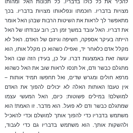
להכיר את כל כולו בדבריו. כל תכונות האל ומהותו
מצויות בדבריו. חוכמתו ונפלאותו מצויות בדבריו. בכך
מתאפשר לך לראות את השיטות הרבות שבהן האל אומר
את דבריו. האל עובד במשך זמן רב; רוב עבודתו של האל
הייתה בעיקר אספקה, חשיפה וגיזום של האדם. האל לא
מקלל אדם כלאחר יד, ואפילו כשהוא כן מקלל אותו, הוא
עושה זאת באמצעות דברו. על כן, בעידן הזה שבו האל
מתגלם כבשר ודם, אל תנסו לראות שוב את האל כשהוא
מרפא חולים ומגרש שדים, ואל תחפשו תמיד אותות –
אין טעם! האותות האלה לא יכולים להפוך את האדם
למושלם! במילים פשוטות: כיום, האל המעשי עצמו
שמתגלם כבשר ודם לא פועל. הוא מדבר. זו האמת! הוא
משתמש בדבריו כדי להפוך אותך למושלם וכדי להאכיל
ולהשקות אותך. הוא משתמש בדבריו גם כדי לעבוד,