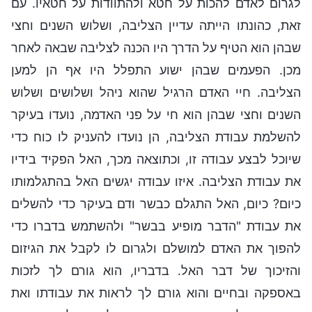
לגרום לאדם להכות על חטא ולהתוודות על חטאיו. עם
זאת, כהונתו הייתה עדיין הצליבה, ושלוש השנים וחצי
שבהן הוא הטיף על הדרך היו הכנה לצליבה שבאה לאחר
מכן. הפעמים שבהן ישוע התפלל היו אף הן למען
הצליבה. חיי האדם הרגיל שהוא ניהל ושלושים ושלוש
השנים וחצי שבהן הוא חי על פני האדמה, נועדו בעיקר
להשלמת עבודת הצליבה, הן נועדו להעניק לו כוח כדי
שיוכל לבצע עבודה זו, וכתוצאה מכך, האל הפקיד בידיו
את עבודת הצליבה. איזו עבודה יגשים האל בהתגלמותו
כיום? כיום, האל התגלם כבשר ודם בעיקר כדי להשלים
את עבודת "הדבר מופיע בבשר" ולהשתמש בדברו כדי
להפוך את האדם למושלם ולגרום לו לקבל את הגיזום
והזיכוך של דבר האל. בדבריו, הוא גורם לך לזכות
באספקה ובחיים והוא גורם לך לראות את עבודתו ואת