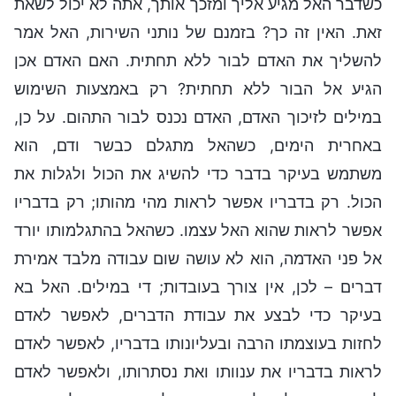
כשדבר האל מגיע אליך ומזכך אותך, אתה לא יכול לשאת
זאת. האין זה כך? בזמנם של נותני השירות, האל אמר
להשליך את האדם לבור ללא תחתית. האם האדם אכן
הגיע אל הבור ללא תחתית? רק באמצעות השימוש
במילים לזיכוך האדם, האדם נכנס לבור התהום. על כן,
באחרית הימים, כשהאל מתגלם כבשר ודם, הוא
משתמש בעיקר בדבר כדי להשיג את הכול ולגלות את
הכול. רק בדבריו אפשר לראות מהי מהותו; רק בדבריו
אפשר לראות שהוא האל עצמו. כשהאל בהתגלמותו יורד
אל פני האדמה, הוא לא עושה שום עבודה מלבד אמירת
דברים – לכן, אין צורך בעובדות; די במילים. האל בא
בעיקר כדי לבצע את עבודת הדברים, לאפשר לאדם
לחזות בעוצמתו הרבה ובעליונותו בדבריו, לאפשר לאדם
לראות בדבריו את ענוותו ואת נסתרותו, ולאפשר לאדם