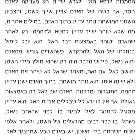
הסמכות לרפא חולי ולגרש שדים רק מעניקה לאדם
חסד, אך בשרו של האדם עדיין שייך לשטן, והצביון
השטני המושחת נותר עדיין בתוך האדם. במילים אחרות,
מה שלא טוהר שייך עדיין לחטא ולזוהמה. רק לאחר
שהאדם יטוהר באמצעות דבר האל, הוא יוכל ליפול
בנחלתו של האל ולהתקדש. כשהשדים גורשו מהאדם
והוא נגאל, פירוש הדבר היה רק שהוא חולץ מידי השטן
והושב לאל. עם זאת, מאחר שהאל לא טיהר את האדם
ולא שינה אותו, הוא נותר מושחת. בתוך האדם ישנן עדיין
זוהמה, התנגדות ומרדנות. האדם שב לאל רק באמצעות
גאולה, אך אין לו ידע קל שבקלים אודות האל והוא עדיין
מסוגל להתנגד לאל ולבגוד בו. לפני שהאדם נגאל,
נשתלו בו כבר רבים מהרעלים של השטן, ולאחר אלפי
שנות השחתה בידי השטן, יש באדם טבע שמתנגד לאל.